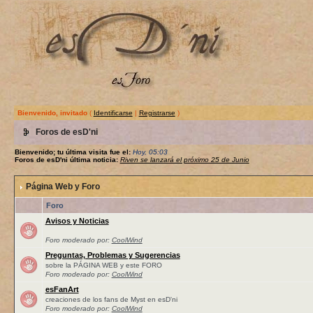
Bienvenido, invitado
(
Identificarse
|
Registrarse
)
Foros de esD'ni
Bienvenido; tu última visita fue el:
Hoy, 05:03
Foros de esD'ni última noticia:
Riven se lanzará el próximo 25 de Junio
Página Web y Foro
Foro
Avisos y Noticias
Foro moderado por:
CoolWind
Preguntas, Problemas y Sugerencias
sobre la PÁGINA WEB y este FORO
Foro moderado por:
CoolWind
esFanArt
creaciones de los fans de Myst en esD'ni
Foro moderado por:
CoolWind