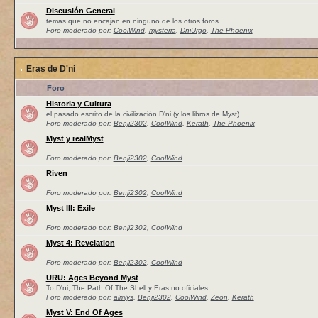
Discusión General
temas que no encajan en ninguno de los otros foros
Foro moderado por:
CoolWind
,
mysteria
,
DniUrgo
,
The Phoenix
Eras de D'ni
Foro
Historia y Cultura
el pasado escrito de la civilización D'ni (y los libros de Myst)
Foro moderado por:
Benji2302
,
CoolWind
,
Kerath
,
The Phoenix
Myst y realMyst
Foro moderado por:
Benji2302
,
CoolWind
Riven
Foro moderado por:
Benji2302
,
CoolWind
Myst III: Exile
Foro moderado por:
Benji2302
,
CoolWind
Myst 4: Revelation
Foro moderado por:
Benji2302
,
CoolWind
URU: Ages Beyond Myst
To D'ni, The Path Of The Shell y Eras no oficiales
Foro moderado por:
almlys
,
Benji2302
,
CoolWind
,
Zeon
,
Kerath
Myst V: End Of Ages