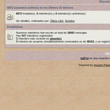
Discusi
6872 usuario(s) activo(s) en los últimos 15 minutos
6872
invitado(s),
0
miembro(s) y
0
miembro(s) anónimo(s)
Ver detalles, ordenados por:
Último click
,
Nombre
Estadísticas
Nuestros miembros han escrito un total de
18091
mensajes
Hay
547
miembros registrados
El miembro más reciente es
elmerlin1
El máximo de usuarios simultáneamente conectados es de
38163
, y se registr
Ver
esD'ni
es una creación
Powered by
Invision Pow