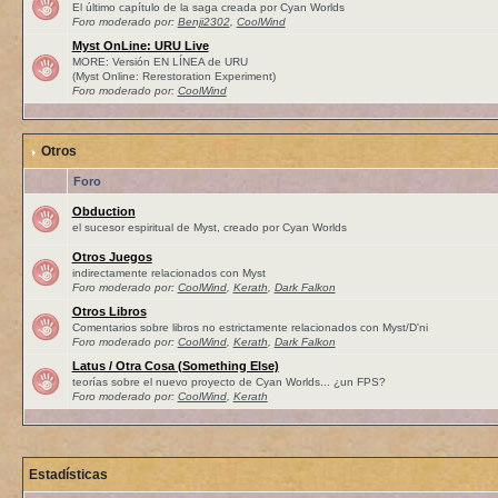
El último capítulo de la saga creada por Cyan Worlds
Foro moderado por:
Benji2302
,
CoolWind
Myst OnLine: URU Live
MORE: Versión EN LÍNEA de URU
(Myst Online: Rerestoration Experiment)
Foro moderado por:
CoolWind
Otros
Foro
Obduction
el sucesor espiritual de Myst, creado por Cyan Worlds
Otros Juegos
indirectamente relacionados con Myst
Foro moderado por:
CoolWind
,
Kerath
,
Dark Falkon
Otros Libros
Comentarios sobre libros no estrictamente relacionados con Myst/D'ni
Foro moderado por:
CoolWind
,
Kerath
,
Dark Falkon
Latus / Otra Cosa (Something Else)
teorías sobre el nuevo proyecto de Cyan Worlds... ¿un FPS?
Foro moderado por:
CoolWind
,
Kerath
Estadísticas