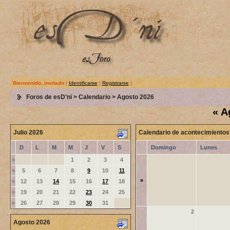
Bienvenido, invitado
(
Identificarse
|
Registrarse
)
Foros de esD'ni
>
Calendario
> Agosto 2026
«
A
Julio 2026
Calendario de acontecimientos
D
L
M
M
J
V
S
Domingo
Lunes
»
1
2
3
4
»
5
6
7
8
9
10
11
»
»
12
13
14
15
16
17
18
»
19
20
21
22
23
24
25
»
26
27
28
29
30
31
2
Agosto 2026