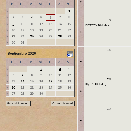
»
D
L
M
M
J
V
S
»
1
2
3
4
5
7
8
»
6
9
»
9
10
11
12
13
14
15
·
BETTY's Birthday
»
16
17
18
19
20
21
22
»
»
23
24
25
26
27
28
29
»
30
31
16
Septiembre 2026
»
D
L
M
M
J
V
S
»
1
2
3
4
5
»
6
7
8
9
10
11
12
23
»
13
14
15
16
17
18
19
·
Rigel's Birthday
»
20
21
22
23
24
25
26
»
»
27
28
29
30
Go to this month
Go to this week
30
»