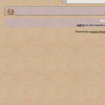
Ver
esD'ni
es una creación
Powered by
Invision Pow