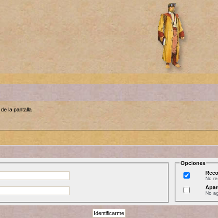
de la pantalla
Opciones
Reco
No r
Apar
No ag