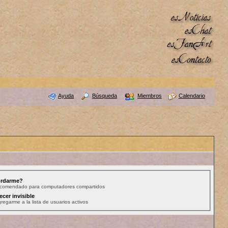
Ayuda
Búsqueda
Miembros
Calendario
rdarme?
ecomendado para computadores compartidos
ecer invisible
regarme a la lista de usuarios activos