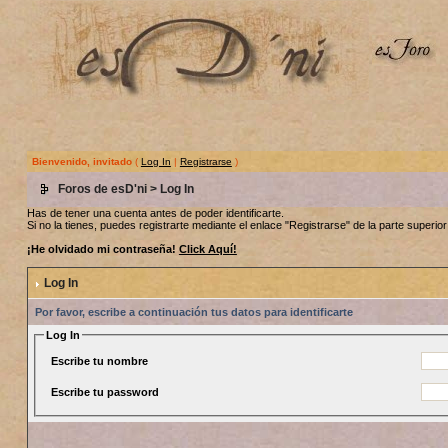
Bienvenido, invitado
(
Log In
|
Registrarse
)
Foros de esD'ni
> Log In
Has de tener una cuenta antes de poder identificarte.
Si no la tienes, puedes registrarte mediante el enlace "Registrarse" de la parte superior 
¡He olvidado mi contraseña!
Click Aquí!
Log In
Por favor, escribe a continuación tus datos para identificarte
Log In
Escribe tu nombre
Escribe tu password