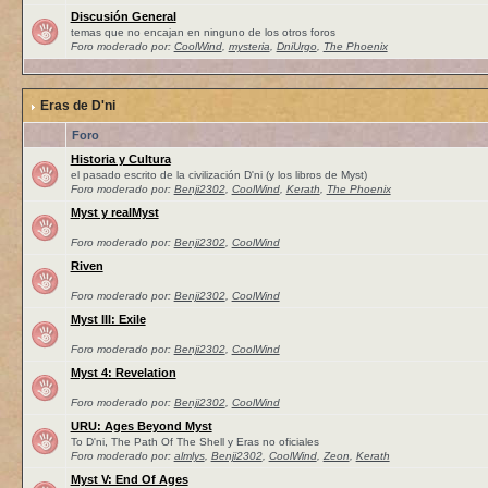
Discusión General
temas que no encajan en ninguno de los otros foros
Foro moderado por:
CoolWind
,
mysteria
,
DniUrgo
,
The Phoenix
Eras de D'ni
Foro
Historia y Cultura
el pasado escrito de la civilización D'ni (y los libros de Myst)
Foro moderado por:
Benji2302
,
CoolWind
,
Kerath
,
The Phoenix
Myst y realMyst
Foro moderado por:
Benji2302
,
CoolWind
Riven
Foro moderado por:
Benji2302
,
CoolWind
Myst III: Exile
Foro moderado por:
Benji2302
,
CoolWind
Myst 4: Revelation
Foro moderado por:
Benji2302
,
CoolWind
URU: Ages Beyond Myst
To D'ni, The Path Of The Shell y Eras no oficiales
Foro moderado por:
almlys
,
Benji2302
,
CoolWind
,
Zeon
,
Kerath
Myst V: End Of Ages