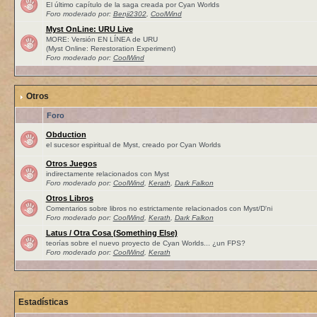
El último capítulo de la saga creada por Cyan Worlds
Foro moderado por:
Benji2302
,
CoolWind
Myst OnLine: URU Live
MORE: Versión EN LÍNEA de URU
(Myst Online: Rerestoration Experiment)
Foro moderado por:
CoolWind
Otros
Foro
Obduction
el sucesor espiritual de Myst, creado por Cyan Worlds
Otros Juegos
indirectamente relacionados con Myst
Foro moderado por:
CoolWind
,
Kerath
,
Dark Falkon
Otros Libros
Comentarios sobre libros no estrictamente relacionados con Myst/D'ni
Foro moderado por:
CoolWind
,
Kerath
,
Dark Falkon
Latus / Otra Cosa (Something Else)
teorías sobre el nuevo proyecto de Cyan Worlds... ¿un FPS?
Foro moderado por:
CoolWind
,
Kerath
Estadísticas