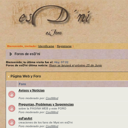
Bienvenido, invitado
(
Identificarse
|
Registrarse
)
Foros de esD'ni
Bienvenido; tu última visita fue el:
Hoy, 07:01
Foros de esD'ni última noticia:
Riven se lanzará el próximo 25 de Junio
Página Web y Foro
Foro
Avisos y Noticias
Foro moderado por:
CoolWind
Preguntas, Problemas y Sugerencias
sobre la PÁGINA WEB y este FORO
Foro moderado por:
CoolWind
esFanArt
creaciones de los fans de Myst en esD'ni
Foro moderado por:
CoolWind