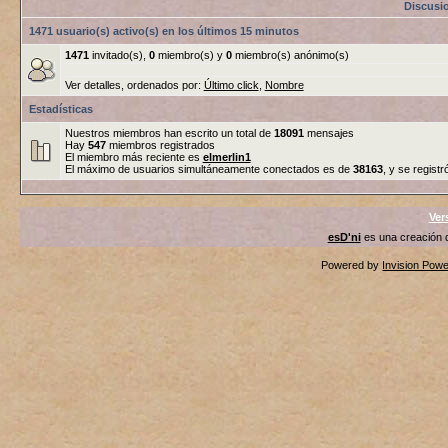
Discusi
1471 usuario(s) activo(s) en los últimos 15 minutos
1471
invitado(s),
0
miembro(s) y
0
miembro(s) anónimo(s)
Ver detalles, ordenados por:
Último click
,
Nombre
Estadísticas
Nuestros miembros han escrito un total de
18091
mensajes
Hay
547
miembros registrados
El miembro más reciente es
elmerlin1
El máximo de usuarios simultáneamente conectados es de
38163
, y se registr
Ver
esD'ni
es una creación
Powered by
Invision Pow