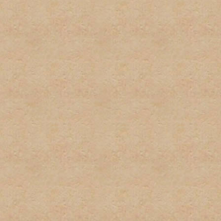
respecto a las políticas de
excusa para el incumplient
conocimiento de la misma.
9. Las firmas serán restri
firmas no pueden exceder u
podrán sobrepasar los 100 
imagenes y texto usado. L
normas pueden ser eliminad
administrador. Los usuarios
incumplimiento de esta nor
tener firma y/o avatar.
10. Las quejas sobre estas