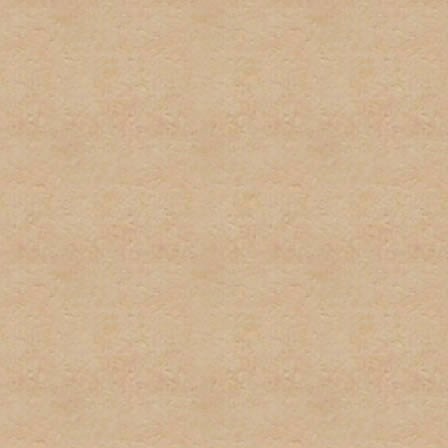
por el administrador serán
administrador directamente
No habrá discusión pública
con este tipo de informaci
inmediatamente.