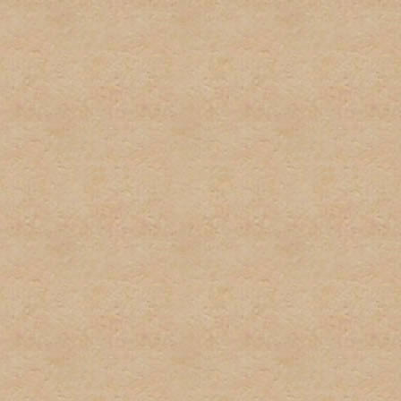
firmas.
6. Publicidad u ofrecimient
con el propósito de gananc
consentimiento del adminis
7. Se tratará de poner los 
deberá tomar el tiempo par
descripciones de los foros
determinado post. El admi
puestos en las áreas equi
8. El usuario será responsa
preguntas, asi como los te
para estar al tanto de cua