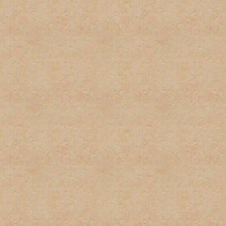
2. No habrá uso excesivo d
mantengan este tipo del le
3. Cada usuario tiene dere
suplantación de terceros 
pequeñas variaciones, no s
instancia habrá una amone
instacia el usuario sera ve
4. No habrá posts en exces
o herir algun otro miembro 
5. El spam no será permitid