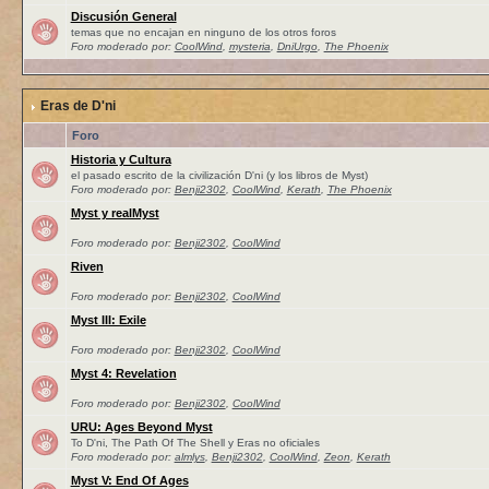
Discusión General
temas que no encajan en ninguno de los otros foros
Foro moderado por:
CoolWind
,
mysteria
,
DniUrgo
,
The Phoenix
Eras de D'ni
Foro
Historia y Cultura
el pasado escrito de la civilización D'ni (y los libros de Myst)
Foro moderado por:
Benji2302
,
CoolWind
,
Kerath
,
The Phoenix
Myst y realMyst
Foro moderado por:
Benji2302
,
CoolWind
Riven
Foro moderado por:
Benji2302
,
CoolWind
Myst III: Exile
Foro moderado por:
Benji2302
,
CoolWind
Myst 4: Revelation
Foro moderado por:
Benji2302
,
CoolWind
URU: Ages Beyond Myst
To D'ni, The Path Of The Shell y Eras no oficiales
Foro moderado por:
almlys
,
Benji2302
,
CoolWind
,
Zeon
,
Kerath
Myst V: End Of Ages