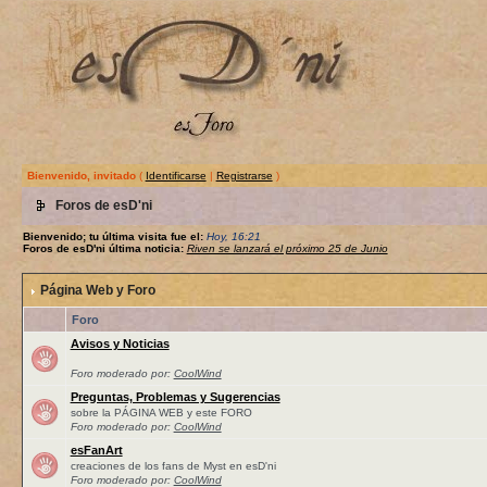
Bienvenido, invitado
(
Identificarse
|
Registrarse
)
Foros de esD'ni
Bienvenido; tu última visita fue el:
Hoy, 16:21
Foros de esD'ni última noticia:
Riven se lanzará el próximo 25 de Junio
Página Web y Foro
Foro
Avisos y Noticias
Foro moderado por:
CoolWind
Preguntas, Problemas y Sugerencias
sobre la PÁGINA WEB y este FORO
Foro moderado por:
CoolWind
esFanArt
creaciones de los fans de Myst en esD'ni
Foro moderado por:
CoolWind