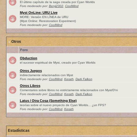
El último capítulo de la saga creada por Cyan Worlds
Foro moderado por:
Benji2302
,
CoolWind
Myst OnLine: URU Live
MORE: Versión EN LÍNEA de URU
(Myst Online: Rerestoration Experiment)
Foro moderado por:
CoolWind
Otros
Foro
Obduction
el sucesor espiritual de Myst, creado por Cyan Worlds
Otros Juegos
indirectamente relacionados con Myst
Foro moderado por:
CoolWind
,
Kerath
,
Dark Falkon
Otros Libros
Comentarios sobre libros no estrictamente relacionados con Myst/D'ni
Foro moderado por:
CoolWind
,
Kerath
,
Dark Falkon
Latus / Otra Cosa (Something Else)
teorías sobre el nuevo proyecto de Cyan Worlds... ¿un FPS?
Foro moderado por:
CoolWind
,
Kerath
Estadísticas