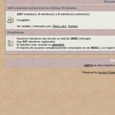
Discusi
1257 usuario(s) activo(s) en los últimos 15 minutos
1257
invitado(s),
0
miembro(s) y
0
miembro(s) anónimo(s)
Googlebot
Ver detalles, ordenados por:
Último click
,
Nombre
Estadísticas
Nuestros miembros han escrito un total de
18091
mensajes
Hay
547
miembros registrados
El miembro más reciente es
elmerlin1
El máximo de usuarios simultáneamente conectados es de
38163
, y se registr
Ver
esD'ni
es una creación
Powered by
Invision Pow