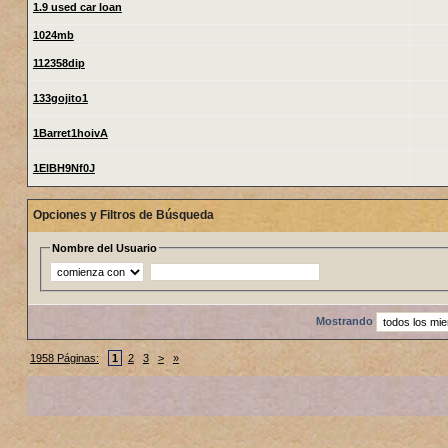
1.9 used car loan
1024mb
112358dip
133gojito1
1Barret1hoivA
1ElBH9Nf0J
Opciones y Filtros de Búsqueda
Nombre del Usuario
Mostrando
1958 Páginas:
1
2
3
>
»