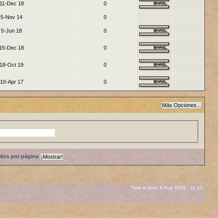
11-Dec 18
0
5-Nov 14
0
5-Jun 18
0
15-Dec 18
0
18-Oct 19
0
10-Apr 17
0
ados por página
Time is now: 9 Aug 2026 - 11:15