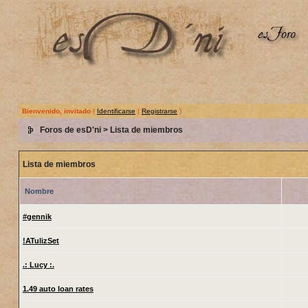
Bienvenido, invitado
(
Identificarse
|
Registrarse
)
Foros de esD'ni
> Lista de miembros
Lista de miembros
Nombre
#gennik
!ATulizSet
.: Lucy :.
1.49 auto loan rates