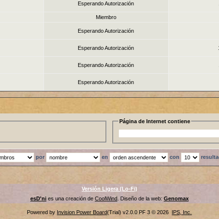
Esperando Autorización
Miembro
Esperando Autorización
Esperando Autorización
Esperando Autorización
Esperando Autorización
Página de Internet contiene
por
en
con
result
Versión Ligera (Lo-Fi)
esD'ni
es una creación de
CoolWind
. Diseño de la web:
Genomax
Powered by
Invision Power Board
(Trial) v2.0.0 PF 3 © 2026
IPS, Inc.