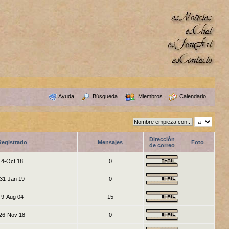
Ayuda
Búsqueda
Miembros
Calendario
Dirección
Registrado
Mensajes
Foto
de correo
4-Oct 18
0
31-Jan 19
0
9-Aug 04
15
26-Nov 18
0