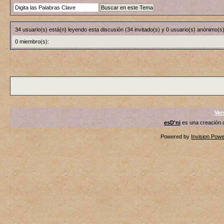
34 usuario(s) está(n) leyendo esta discusión (34 invitado(s) y 0 usuario(s) anónimo(s)
0 miembro(s):
Ver
esD'ni
es una creación
Powered by
Invision Pow