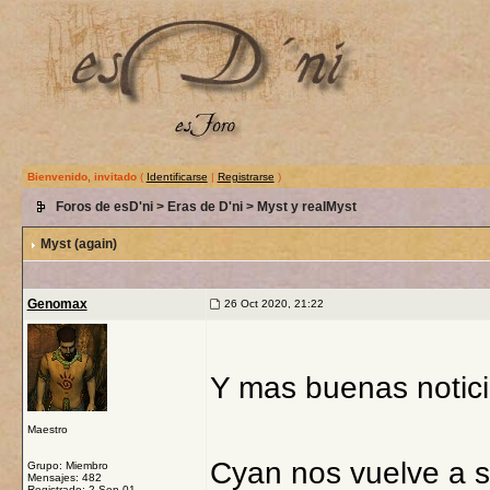
Bienvenido, invitado
(
Identificarse
|
Registrarse
)
Foros de esD'ni
>
Eras de D'ni
>
Myst y realMyst
Myst (again)
Genomax
26 Oct 2020, 21:22
Y mas buenas notici
Maestro
Cyan nos vuelve a s
Grupo: Miembro
Mensajes: 482
Registrado: 2-Sep 01