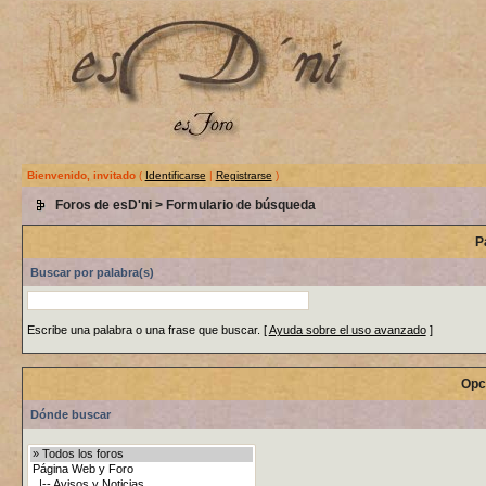
Bienvenido, invitado
(
Identificarse
|
Registrarse
)
Foros de esD'ni
> Formulario de búsqueda
P
Buscar por palabra(s)
Escribe una palabra o una frase que buscar.
[
Ayuda sobre el uso avanzado
]
Opc
Dónde buscar