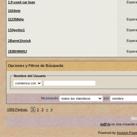
1.9 used car loan
Espera
1024mb
112358dip
Espera
133gojito1
Espera
1Barret1hoivA
Espera
1ElBH9Nf0J
Espera
Opciones y Filtros de Búsqueda
Nombre del Usuario
Mostrando
por
1958 Páginas:
1
2
3
>
»
Ver
esD'ni
es una creación
Powered by
Invision Pow