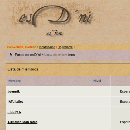
Bienvenido, invitado
(
Identificarse
|
Registrarse
)
Foros de esD'ni
> Lista de miembros
Lista de miembros
Nombre
Nivel
#gennik
Espera
!ATulizSet
Espera
.: Lucy :.
1.49 auto loan rates
Espera