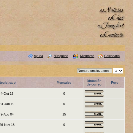
Ayuda
Búsqueda
Miembros
Calendario
Dirección
Registrado
Mensajes
Foto
de correo
4-Oct 18
0
31-Jan 19
0
9-Aug 04
15
26-Nov 18
0