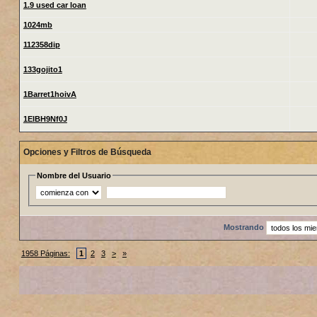
1.9 used car loan
1024mb
112358dip
133gojito1
1Barret1hoivA
1ElBH9Nf0J
Opciones y Filtros de Búsqueda
Nombre del Usuario
Mostrando
1958 Páginas:
1
2
3
>
»