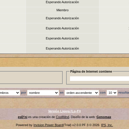
Esperando Autorización
Miembro
Esperando Autorización
Esperando Autorización
Esperando Autorización
Esperando Autorización
Página de Internet contiene
por
en
con
result
Versión Ligera (Lo-Fi)
esD'ni
es una creación de
CoolWind
. Diseño de la web:
Genomax
Powered by
Invision Power Board
(Trial) v2.0.0 PF 3 © 2026
IPS, Inc.