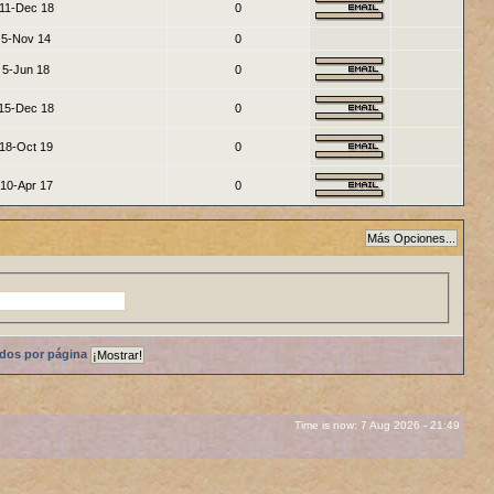
11-Dec 18
0
5-Nov 14
0
5-Jun 18
0
15-Dec 18
0
18-Oct 19
0
10-Apr 17
0
ados por página
Time is now: 7 Aug 2026 - 21:49