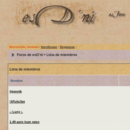
Bienvenido, invitado
(
Identificarse
|
Registrarse
)
Foros de esD'ni
> Lista de miembros
Lista de miembros
Nombre
#gennik
!ATulizSet
.: Lucy :.
1.49 auto loan rates