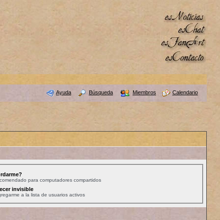
Ayuda
Búsqueda
Miembros
Calendario
rdarme?
ecomendado para computadores compartidos
ecer invisible
regarme a la lista de usuarios activos