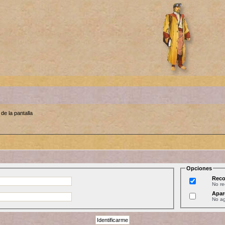
de la pantalla
Opciones
Reco
No r
Apar
No ag