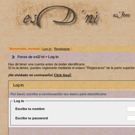
Bienvenido, invitado
(
Log In
|
Registrarse
)
Foros de esD'ni
> Log In
Has de tener una cuenta antes de poder identificarte.
Si no la tienes, puedes registrarte mediante el enlace "Registrarse" de la parte superior 
¡He olvidado mi contraseña!
Click Aquí!
Log In
Por favor, escribe a continuación tus datos para identificarte
Log In
Escribe tu nombre
Escribe tu password