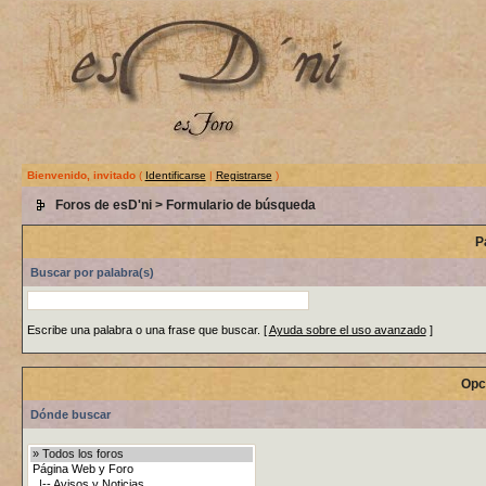
Bienvenido, invitado
(
Identificarse
|
Registrarse
)
Foros de esD'ni
> Formulario de búsqueda
P
Buscar por palabra(s)
Escribe una palabra o una frase que buscar.
[
Ayuda sobre el uso avanzado
]
Opc
Dónde buscar