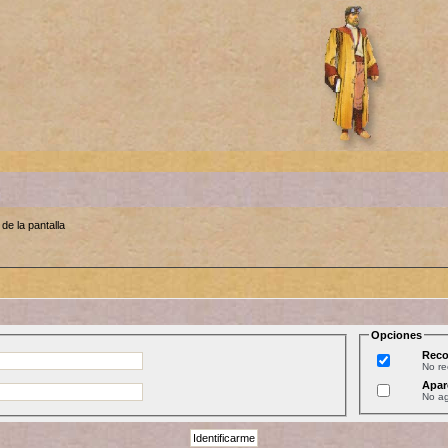
de la pantalla
Opciones
Reco
No r
Apar
No ag