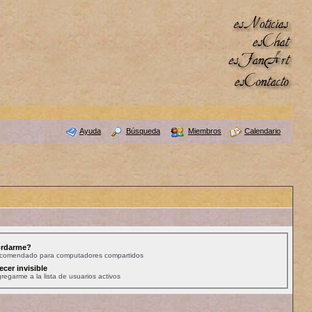
Ayuda
Búsqueda
Miembros
Calendario
rdarme?
ecomendado para computadores compartidos
ecer invisible
regarme a la lista de usuarios activos