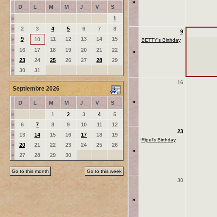
»
D
L
M
M
J
V
S
»
1
»
2
3
4
5
6
7
8
9
9
11
12
13
14
15
»
10
·
BETTY's Birthday
»
16
17
18
19
20
21
22
»
»
23
24
25
26
27
28
29
»
30
31
16
Septiembre 2026
»
D
L
M
M
J
V
S
»
1
2
3
4
5
»
6
7
8
9
10
11
12
23
»
13
14
15
16
17
18
19
·
Rigel's Birthday
»
20
21
22
23
24
25
26
»
»
27
28
29
30
Go to this month
Go to this week
30
»