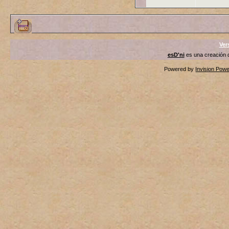
Ver
esD'ni
es una creación
Powered by
Invision Pow