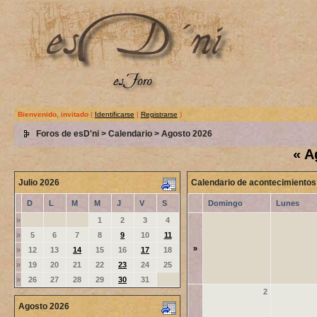
Bienvenido, invitado
(
Identificarse
|
Registrarse
)
Foros de esD'ni
>
Calendario
> Agosto 2026
«
A
Julio 2026
Calendario de acontecimientos
D
L
M
M
J
V
S
Domingo
Lunes
»
1
2
3
4
»
5
6
7
8
9
10
11
»
»
12
13
14
15
16
17
18
»
19
20
21
22
23
24
25
»
26
27
28
29
30
31
2
Agosto 2026