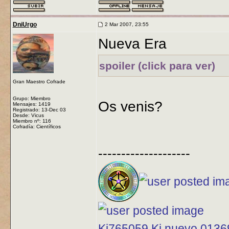
DniUrgo
2 Mar 2007, 23:55
Nueva Era
spoiler (click para ver)
Gran Maestro Cofrade
Grupo: Miembro
Os venis?
Mensajes: 1419
Registrado: 13-Dec 03
Desde: Vicus
Miembro nº: 116
Cofradía: Científicos
--------------------
Ki765059 Ki nuevo 013