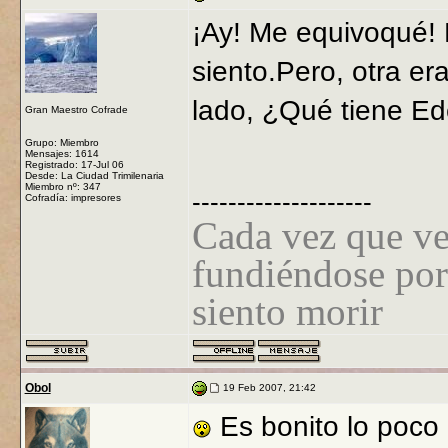
¡Ay! Me equivoqué!
siento.Pero, otra er
lado, ¿Qué tiene E
Gran Maestro Cofrade
Grupo: Miembro
Mensajes: 1614
Registrado: 17-Jul 06
Desde: La Ciudad Trimilenaria
Miembro nº: 347
--------------------
Cofradía: impresores
Cada vez que ve
fundiéndose por
siento morir
Obol
19 Feb 2007, 21:42
Es bonito lo poco 