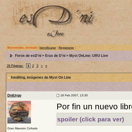
Bienvenido, invitado
(
Identificarse
|
Registrarse
)
Foros de esD'ni
>
Eras de D'ni
>
Myst OnLine: URU Live
26 Páginas:
1
2
3
>
»
fotoBlog
, imágenes de Myst On Line
DniUrgo
18 Feb 2007, 13:30
Por fin un nuevo libr
spoiler (click para ver)
Gran Maestro Cofrade