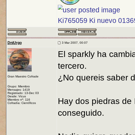
Ki765059 Ki nuevo 013
DniUrgo
3 Mar 2007, 00:07
El sparkly ha cambia
tercero.
¿No quereis saber 
Gran Maestro Cofrade
Grupo: Miembro
Mensajes: 1419
Registrado: 13-Dec 03
Desde: Vicus
Hay dos piedras de 
Miembro nº: 116
Cofradía: Científicos
conseguido.