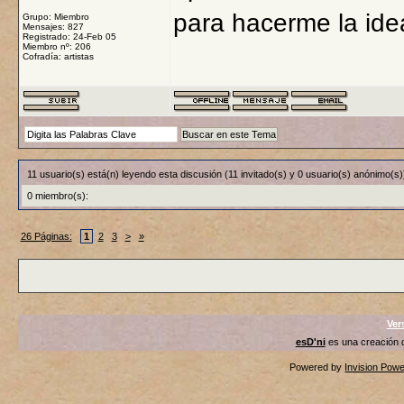
para hacerme la ide
Grupo: Miembro
Mensajes: 827
Registrado: 24-Feb 05
Miembro nº: 206
Cofradía: artistas
11 usuario(s) está(n) leyendo esta discusión (11 invitado(s) y 0 usuario(s) anónimo(s)
0 miembro(s):
26 Páginas:
1
2
3
>
»
Ver
esD'ni
es una creación
Powered by
Invision Pow