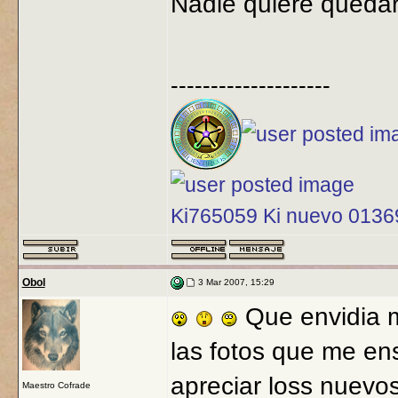
Nadie quiere quedar 
--------------------
Ki765059 Ki nuevo 013
Obol
3 Mar 2007, 15:29
Que envidia 
las fotos que me en
apreciar loss nuevo
Maestro Cofrade