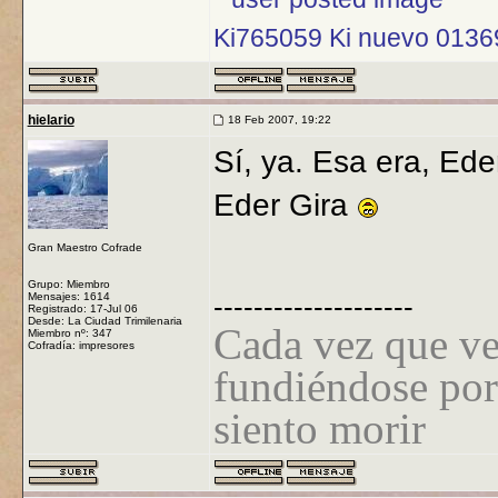
Ki765059 Ki nuevo 013
hielario
18 Feb 2007, 19:22
Sí, ya. Esa era, Ede
Eder Gira
Gran Maestro Cofrade
Grupo: Miembro
Mensajes: 1614
--------------------
Registrado: 17-Jul 06
Desde: La Ciudad Trimilenaria
Cada vez que ve
Miembro nº: 347
Cofradía: impresores
fundiéndose por
siento morir