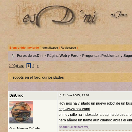
Bienvenido, invitado
(
Identificarse
|
Registrarse
)
Foros de esD'ni
>
Página Web y Foro
>
Preguntas, Problemas y Suge
2 Páginas:
1
2
>
robots en el foro
, curiosidades
DniUrgo
21 Jun 2005, 23:07
Hoy nos ha visitado un nuevo robot de un bu
http://www.ask.com/
el muy pillo ha indexado la pagina de usuario
pero añade un frame aun cuando abres el enla
spoiler (click para ver)
Gran Maestro Cofrade