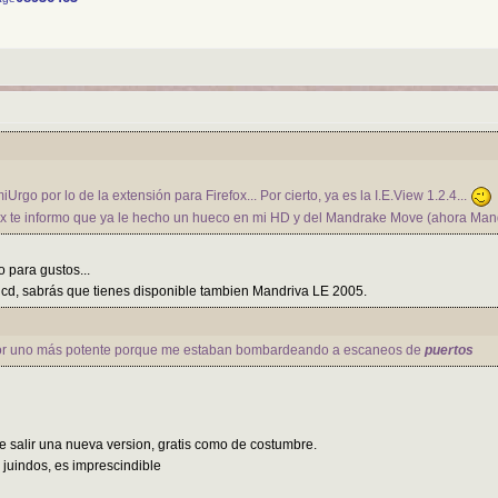
Urgo por lo de la extensión para Firefox... Por cierto, ya es la I.E.View 1.2.4...
ux te informo que ya le hecho un hueco en mi HD y del Mandrake Move (ahora Man
 para gustos...
e cd, sabrás que tienes disponible tambien Mandriva LE 2005.
por uno más potente porque me estaban bombardeando a escaneos de
puertos
 salir una nueva version, gratis como de costumbre.
 juindos, es imprescindible