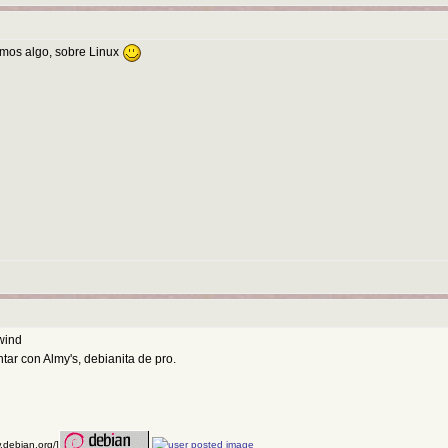
emos algo, sobre Linux
wind
tar con Almy's, debianita de pro.
w.debian.org/]