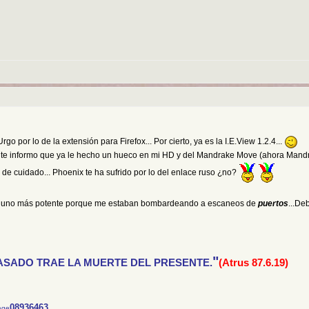
go por lo de la extensión para Firefox... Por cierto, ya es la I.E.View 1.2.4...
x te informo que ya le hecho un hueco en mi HD y del Mandrake Move (ahora Mand
 de cuidado... Phoenix te ha sufrido por lo del enlace ruso ¿no?
r uno más potente porque me estaban bombardeando a escaneos de
puertos
...De
"
ASADO TRAE LA MUERTE DEL PRESENTE.
(Atrus 87.6.19)
08936463