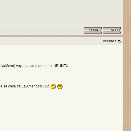
Publicado:
#3
rivaMove) voy a pasar a probar el UBUNTU ...
be se cosa de La America's Cup