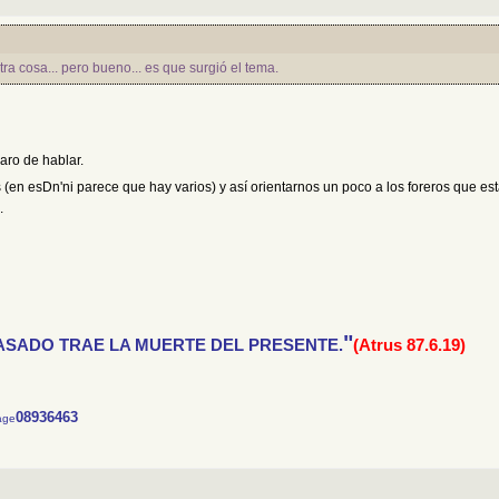
a cosa... pero bueno... es que surgió el tema.
aro de hablar.
ilos (en esDn'ni parece que hay varios) y así orientarnos un poco a los foreros que
.
"
ASADO TRAE LA MUERTE DEL PRESENTE.
(Atrus 87.6.19)
08936463