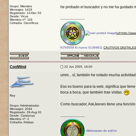
Grupo: Miembro
he probado el buscador y no me ha gustado
Mensajes: 1419
Registrado: 13-Dec 03
Desde: Vicus
--------------------
Miembro nº: 116
Cofradía: Científicos
[url=http://ww
Ki765059 Ki nuevo 01369811
CAUTIVOS DIGITALE
CoolWind
22 Jun 2005, 18:00
umm... sí, también he notado mucha actividad 
Eso es bueno para la web, significa que tiene
boca a boca, que también trae visitas.
Rey
Como buscador, AskJeeves tiene una función m
Grupo: Administrador
Mensajes: 2044
Registrado: 28-Aug 01
Desde: Catalunya
--------------------
Miembro nº: 2
Cofradía: Artistas
-Webmaster de esD'ni-