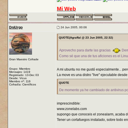
Mi Web
DniUrgo
24 Jun 2005, 00:06
QUOTE(Agraffal @ 23 Jun 2005, 22:32)
Aprovecho para darte las gracias
Demi
Como sé que una de tus aficiones es el Lin
Gran Maestro Cofrade
Grupo: Miembro
A mi ubuntu no me gustó especialmente... pero
Mensajes: 1419
La move es una distro "live" ejecutable desd
Registrado: 13-Dec 03
Desde: Vicus
Miembro nº: 116
QUOTE
Cofradía: Científicos
De momento ya he cambiado de antivirus 
imprescindible:
www.zonelabs.com
supongo que conoceis el zonealarm, acaba de
Tener un cortafuegos instalado, sobre todo en