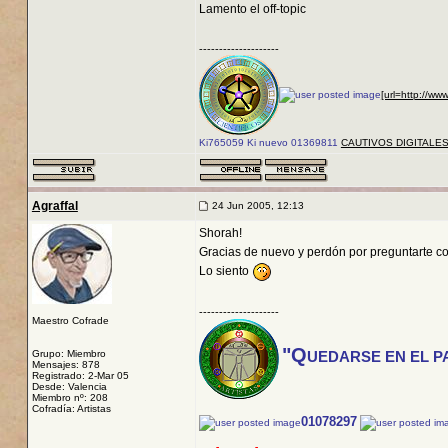
Lamento el off-topic
--------------------
[url=http://ww
Ki765059 Ki nuevo 01369811
CAUTIVOS DIGITALE
Agraffal
24 Jun 2005, 12:13
Shorah!
Gracias de nuevo y perdón por preguntarte co
Lo siento
--------------------
Maestro Cofrade
"Q
Grupo: Miembro
UEDARSE EN EL P
Mensajes: 878
Registrado: 2-Mar 05
Desde: Valencia
Miembro nº: 208
Cofradía: Artistas
01078297