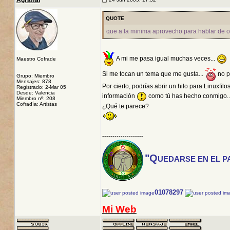
Agraffal
QUOTE
que a la minima aprovecho para hablar de otr
A mi me pasa igual muchas veces...
Maestro Cofrade
Si me tocan un tema que me gusta...
no p
Grupo: Miembro
Mensajes: 878
Por cierto, podrías abrir un hilo para Linuxf
Registrado: 2-Mar 05
Desde: Valencia
información
como tú has hecho conmigo..
Miembro nº: 208
Cofradía: Artistas
¿Qué te parece?
--------------------
"Q
UEDARSE EN EL P
01078297
Mi Web