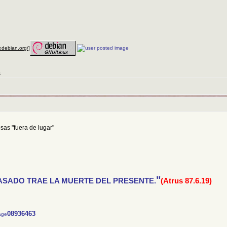
w.debian.org/]
S
sas "fuera de lugar"
"
ASADO TRAE LA MUERTE DEL PRESENTE.
(Atrus 87.6.19)
08936463