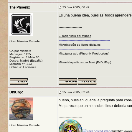
The Phoenix
25 Jun 2005, 00:47
Es una buena idea, pues así todos aprender
--------------------
El mejor libro del mundo
----------------------------------------------------------
Gran Maestro Cofrade
Mi Aplicación de libros digitales
----------------------------------------------------------
Grupo: Miembro
Mi página web (Phoenix Productions)
Mensajes: 1125
Registrado: 11-Mar 05
----------------------------------------------------------
Desde: Madrid (España)
Mi enciclopedia sobre Myst (EsDniEcp)
Miembro nº: 213
----------------------------------------------------------
Cofradía: Escritores
DniUrgo
25 Jun 2005, 02:44
bueno, pues ahi queda la pregunta para cool
Me parece que un hilo sobre linux deberia con
--------------------
Gran Maestro Cofrade
[url=http://ww