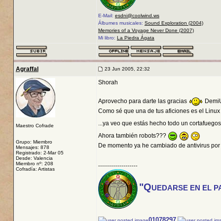
E-Mail:
esdni@coolwind.ws
Álbumes musicales:
Sound Exploration (2004)
Memories of a Voyage Never Done (2007)
Mi libro:
La Piedra Ágata
Agraffal
23 Jun 2005, 22:32
Shorah
Aprovecho para darte las gracias
DemiUr
Como sé que una de tus aficiones es el Linu
...ya veo que estás hecho todo un cortafuegos
Maestro Cofrade
Ahora también robots???
Grupo: Miembro
De momento ya he cambiado de antivirus po
Mensajes: 878
Registrado: 2-Mar 05
Desde: Valencia
Miembro nº: 208
--------------------
Cofradía: Artistas
"Q
UEDARSE EN EL P
01078297