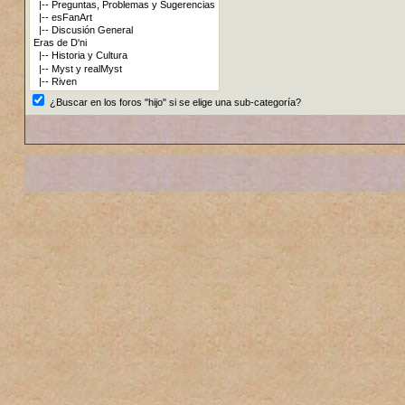
¿Buscar en los foros "hijo" si se elige una sub-categoría?