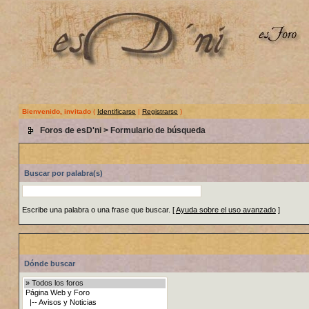
Bienvenido, invitado
(
Identificarse
|
Registrarse
)
Foros de esD'ni
> Formulario de búsqueda
Buscar por palabra(s)
Escribe una palabra o una frase que buscar.
[
Ayuda sobre el uso avanzado
]
Dónde buscar