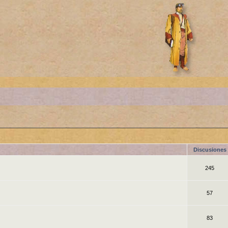
Discusiones
245
57
83