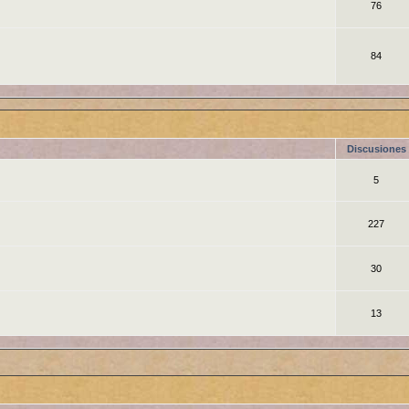
76
84
Discusiones
5
227
30
13