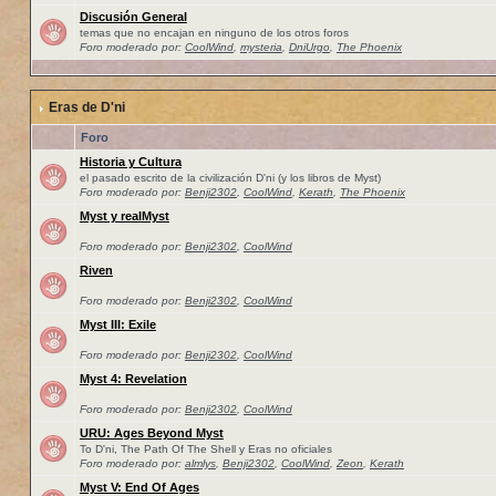
Discusión General
temas que no encajan en ninguno de los otros foros
Foro moderado por:
CoolWind
,
mysteria
,
DniUrgo
,
The Phoenix
Eras de D'ni
Foro
Historia y Cultura
el pasado escrito de la civilización D'ni (y los libros de Myst)
Foro moderado por:
Benji2302
,
CoolWind
,
Kerath
,
The Phoenix
Myst y realMyst
Foro moderado por:
Benji2302
,
CoolWind
Riven
Foro moderado por:
Benji2302
,
CoolWind
Myst III: Exile
Foro moderado por:
Benji2302
,
CoolWind
Myst 4: Revelation
Foro moderado por:
Benji2302
,
CoolWind
URU: Ages Beyond Myst
To D'ni, The Path Of The Shell y Eras no oficiales
Foro moderado por:
almlys
,
Benji2302
,
CoolWind
,
Zeon
,
Kerath
Myst V: End Of Ages