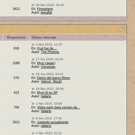
29 Nov 2024, 19:30
3421
En:
Firmament
Autor:
Agraffal
Respuestas
Último mensaje
4 Nov 2010, 12:25
818
En:
Qué fue de....
Autor:
The Phoenix
27 Oct 2020, 02:04
1085
En:
Myst (again)
Autor:
Genomax
26 Jun 2024, 03:41
576
En:
Demo del nuevo Riven
Autor:
VolvoX_WooD
19 Mar 2012, 20:06
423
En:
Myst III en XP
Autor:
hielario
1 Nov 2015, 23:08
758
En:
Vídeo early beta version de...
Autor:
hielario
9 Jun 2014, 17:40
2621
En:
Jugando actualmente
Autor:
hielario
1 Dec 2013, 01:11