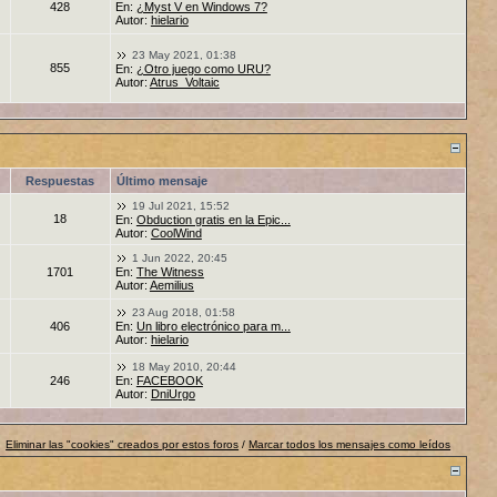
428
En:
¿Myst V en Windows 7?
Autor:
hielario
23 May 2021, 01:38
855
En:
¿Otro juego como URU?
Autor:
Atrus_Voltaic
Respuestas
Último mensaje
19 Jul 2021, 15:52
18
En:
Obduction gratis en la Epic...
Autor:
CoolWind
1 Jun 2022, 20:45
1701
En:
The Witness
Autor:
Aemilius
23 Aug 2018, 01:58
406
En:
Un libro electrónico para m...
Autor:
hielario
18 May 2010, 20:44
246
En:
FACEBOOK
Autor:
DniUrgo
Eliminar las "cookies" creados por estos foros
/
Marcar todos los mensajes como leídos