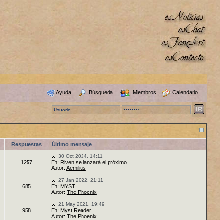
Ayuda
Búsqueda
Miembros
Calendario
Respuestas
Último mensaje
30 Oct 2024, 14:11
1257
En:
Riven se lanzará el próximo...
Autor:
Aemilius
27 Jan 2022, 21:11
685
En:
MYST
Autor:
The Phoenix
21 May 2021, 19:49
958
En:
Myst Reader
Autor:
The Phoenix