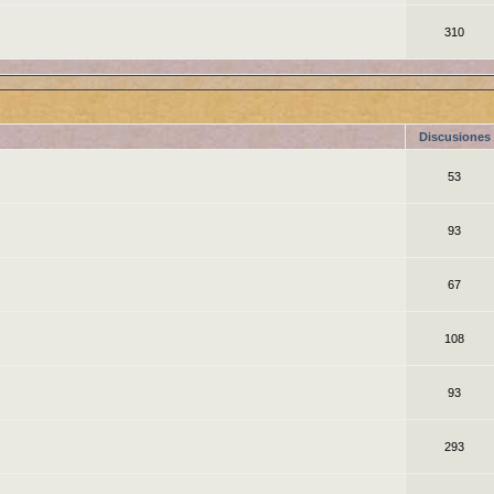
310
Discusiones
53
93
67
108
93
293