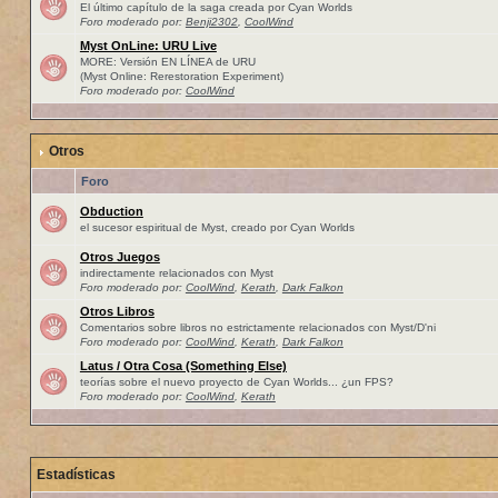
El último capítulo de la saga creada por Cyan Worlds
Foro moderado por:
Benji2302
,
CoolWind
Myst OnLine: URU Live
MORE: Versión EN LÍNEA de URU
(Myst Online: Rerestoration Experiment)
Foro moderado por:
CoolWind
Otros
Foro
Obduction
el sucesor espiritual de Myst, creado por Cyan Worlds
Otros Juegos
indirectamente relacionados con Myst
Foro moderado por:
CoolWind
,
Kerath
,
Dark Falkon
Otros Libros
Comentarios sobre libros no estrictamente relacionados con Myst/D'ni
Foro moderado por:
CoolWind
,
Kerath
,
Dark Falkon
Latus / Otra Cosa (Something Else)
teorías sobre el nuevo proyecto de Cyan Worlds... ¿un FPS?
Foro moderado por:
CoolWind
,
Kerath
Estadísticas