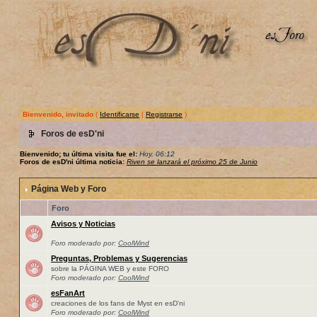
Bienvenido, invitado
(
Identificarse
|
Registrarse
)
Foros de esD'ni
Bienvenido; tu última visita fue el:
Hoy, 06:12
Foros de esD'ni última noticia:
Riven se lanzará el próximo 25 de Junio
Página Web y Foro
Foro
Avisos y Noticias
Foro moderado por:
CoolWind
Preguntas, Problemas y Sugerencias
sobre la PÁGINA WEB y este FORO
Foro moderado por:
CoolWind
esFanArt
creaciones de los fans de Myst en esD'ni
Foro moderado por:
CoolWind