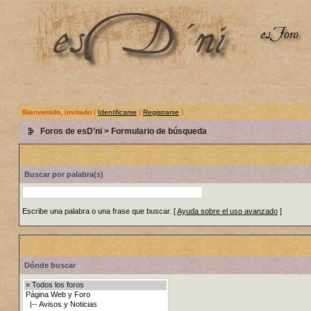
Bienvenido, invitado
(
Identificarse
|
Registrarse
)
Foros de esD'ni
> Formulario de búsqueda
Buscar por palabra(s)
Escribe una palabra o una frase que buscar.
[
Ayuda sobre el uso avanzado
]
Dónde buscar