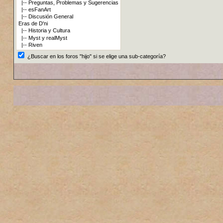
¿Buscar en los foros "hijo" si se elige una sub-categoría?