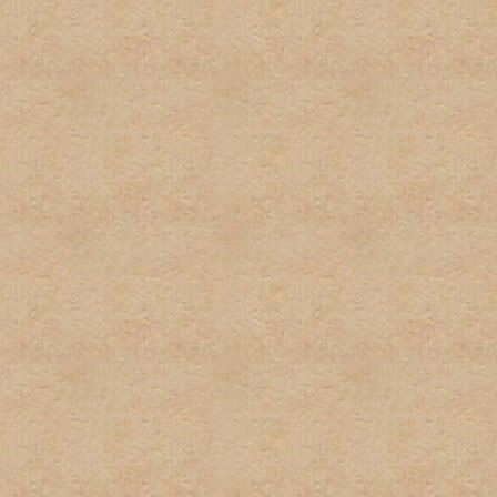
2. No habrá uso excesivo d
mantengan este tipo del le
3. Cada usuario tiene dere
suplantación de terceros 
pequeñas variaciones, no s
instancia habrá una amone
instacia el usuario sera ve
4. No habrá posts en exces
o herir algun otro miembro 
5. El spam no será permitid