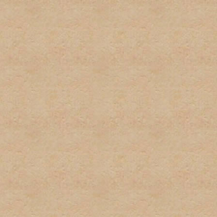
firmas.
6. Publicidad u ofrecimient
con el propósito de gananc
consentimiento del adminis
7. Se tratará de poner los 
deberá tomar el tiempo par
descripciones de los foros
determinado post. El admi
puestos en las áreas equi
8. El usuario será responsa
preguntas, asi como los te
para estar al tanto de cua