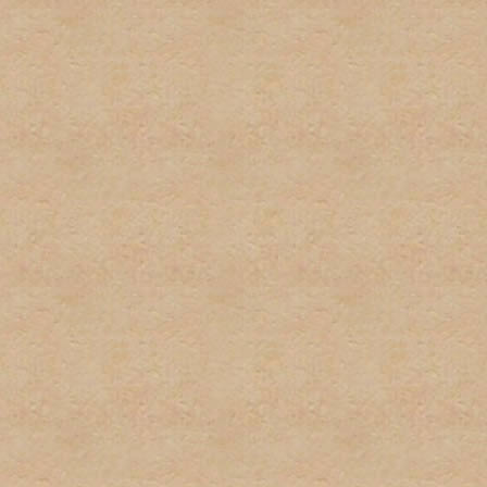
por el administrador serán
administrador directamente
No habrá discusión pública
con este tipo de informaci
inmediatamente.