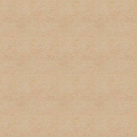
respecto a las políticas de
excusa para el incumplient
conocimiento de la misma.
9. Las firmas serán restri
firmas no pueden exceder u
podrán sobrepasar los 100 
imagenes y texto usado. L
normas pueden ser eliminad
administrador. Los usuarios
incumplimiento de esta nor
tener firma y/o avatar.
10. Las quejas sobre estas