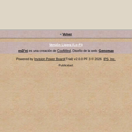
<
Volver
Versión Ligera (Lo-Fi)
esD'ni
es una creación de
CoolWind
. Diseño de la web:
Genomax
Powered by
Invision Power Board
(Trial) v2.0.0 PF 3 © 2026
IPS, Inc.
Publicidad: