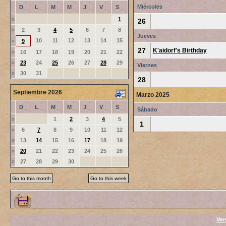
Miércoles
D
L
M
M
J
V
S
»
1
26
»
2
3
4
5
6
7
8
Jueves
10
11
12
13
14
15
»
9
27
K'aidorf's Birthday
»
16
17
18
19
20
21
22
»
23
24
25
26
27
28
29
Viernes
»
30
31
28
Septiembre 2026
Marzo 2025
D
L
M
M
J
V
S
Sábado
»
1
2
3
4
5
1
»
6
7
8
9
10
11
12
»
13
14
15
16
17
18
19
»
20
21
22
23
24
25
26
»
27
28
29
30
Go to this month
Go to this week
Ver