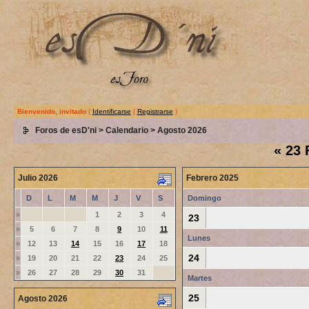
Bienvenido, invitado
(
Identificarse
|
Registrarse
)
Foros de esD'ni
>
Calendario
> Agosto 2026
«
23 
Julio 2026
Febrero 2025
D
L
M
M
J
V
S
Domingo
»
1
2
3
4
23
»
5
6
7
8
9
10
11
Lunes
»
12
13
14
15
16
17
18
24
»
19
20
21
22
23
24
25
»
26
27
28
29
30
31
Martes
25
Agosto 2026