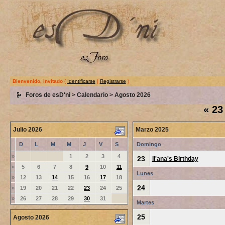
Bienvenido, invitado
(
Identificarse
|
Registrarse
)
Foros de esD'ni
>
Calendario
> Agosto 2026
«
23
Julio 2026
Marzo 2025
D
L
M
M
J
V
S
Domingo
»
1
2
3
4
23
li'ana's Birthday
»
5
6
7
8
9
10
11
Lunes
»
12
13
14
15
16
17
18
24
»
19
20
21
22
23
24
25
»
26
27
28
29
30
31
Martes
25
Agosto 2026