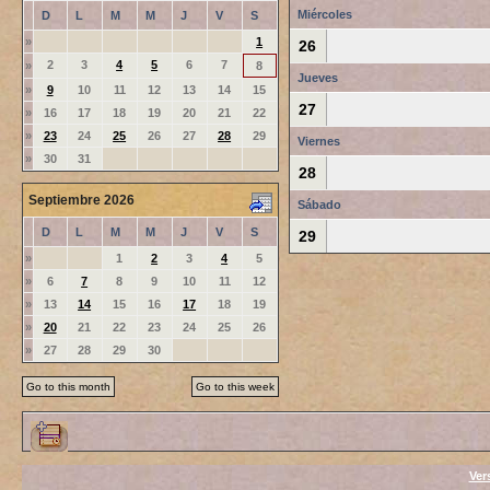
Miércoles
D
L
M
M
J
V
S
»
1
26
2
3
4
5
6
7
»
8
Jueves
»
9
10
11
12
13
14
15
27
»
16
17
18
19
20
21
22
»
23
24
25
26
27
28
29
Viernes
»
30
31
28
Septiembre 2026
Sábado
D
L
M
M
J
V
S
29
»
1
2
3
4
5
»
6
7
8
9
10
11
12
»
13
14
15
16
17
18
19
»
20
21
22
23
24
25
26
»
27
28
29
30
Go to this month
Go to this week
Ver