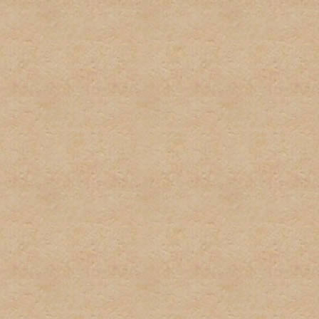
firmas.
6. Publicidad u ofrecimient
con el propósito de gananc
consentimiento del adminis
7. Se tratará de poner los 
deberá tomar el tiempo par
descripciones de los foros
determinado post. El admi
puestos en las áreas equi
8. El usuario será responsa
preguntas, asi como los te
para estar al tanto de cua