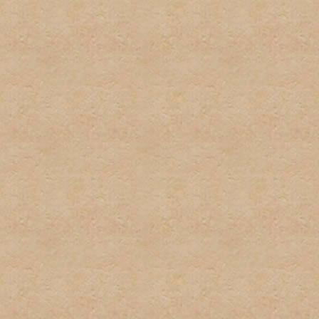
respecto a las políticas de
excusa para el incumplient
conocimiento de la misma.
9. Las firmas serán restri
firmas no pueden exceder u
podrán sobrepasar los 100 
imagenes y texto usado. L
normas pueden ser eliminad
administrador. Los usuarios
incumplimiento de esta nor
tener firma y/o avatar.
10. Las quejas sobre estas