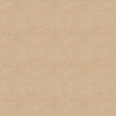
por el administrador serán
administrador directamente
No habrá discusión pública
con este tipo de informaci
inmediatamente.