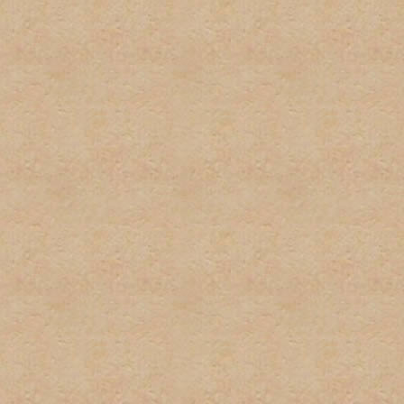
2. No habrá uso excesivo d
mantengan este tipo del le
3. Cada usuario tiene dere
suplantación de terceros 
pequeñas variaciones, no s
instancia habrá una amone
instacia el usuario sera ve
4. No habrá posts en exces
o herir algun otro miembro 
5. El spam no será permitid