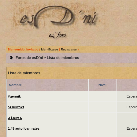
Bienvenido, invitado
(
Identificarse
|
Registrarse
)
Foros de esD'ni
> Lista de miembros
Lista de miembros
Nombre
Nivel
#gennik
Espera
!ATulizSet
Espera
.: Lucy :.
1.49 auto loan rates
Espera