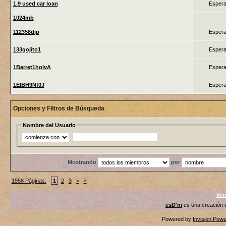
1.9 used car loan
Espera
1024mb
112358dip
Espera
133gojito1
Espera
1Barret1hoivA
Espera
1ElBH9Nf0J
Espera
Opciones y Filtros de Búsqueda
Nombre del Usuario
Mostrando
por
1958 Páginas:
1
2
3
>
»
Ver
esD'ni
es una creación
Powered by
Invision Pow