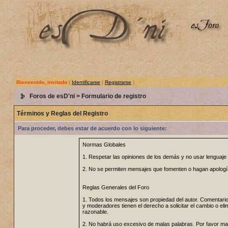
Bienvenido, invitado
(
Identificarse
|
Registrarse
)
Foros de esD'ni
> Formulario de registro
Términos y Reglas del Registro
Para proceder, debes estar de acuerdo con lo siguiente:
Normas Globales
1. Respetar las opiniones de los demás y no usar lenguaje 
2. No se permiten mensajes que fomenten o hagan apología 
Reglas Generales del Foro
1. Todos los mensajes son propiedad del autor. Comentarios 
y moderadores tienen el derecho a solicitar el cambio o e
razonable.
2. No habrá uso excesivo de malas palabras. Por favor man