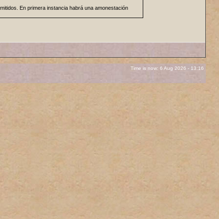
mitidos. En primera instancia habrá una amonestación
hibido.
inar dónde debe ir determinado post. El administrador
Time is now: 6 Aug 2026 - 13:16
 o anuncio con respecto a las políticas del foro. No se
 incluyendo todas las imagenes y texto usado. Las firmas
n perder el privilegio de tener firma y/o avatar.
 del foro o email. No habrá discusión pública de las