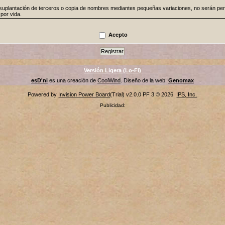
a suplantación de terceros o copia de nombres mediantes pequeñas variaciones, no serán per
por vida.
o herir algun otro miembro o invitado de este foro.
Acepto
irmas.
io con el propósito de ganancias comerciales sin el consentimiento del administrador esta pro
e deberá tomar el tiempo para mirar las discusiones y descripciones de los foros para determ
.
Versión Ligera (Lo-Fi)
tas, asi como los temas importantes (seleccionados), para estar al tanto de cualquier cambio
esD'ni
es una creación de
CoolWind
. Diseño de la web:
Genomax
l no conocimiento de la misma.
Powered by
Invision Power Board
(Trial) v2.0.0 PF 3 © 2026
IPS, Inc.
as firmas no pueden exceder un area de 495 x 195 pixels y no podrán sobrepasar los 100 kb,
as por el administrador. Los usuarios que insistan con el incumplimiento de esta norma puede
Publicidad:
or el administrador serán debatidas contactando el administrador directamente via mensajero
 ser eliminado inmediatamente.