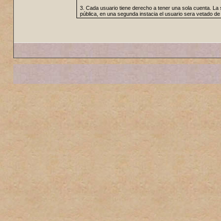
3. Cada usuario tiene derecho a tener una sola cuenta. L
pública, en una segunda instacia el usuario sera vetado de 
4. No habrá posts en exceso ofensivos dirigidos a degradar 
5. El spam no será permitido, incluido aquel dentro de las f
6. Publicidad u ofrecimiento de cualquier producto o servic
7. Se tratará de poner los mensajes en el foro correcto. S
puede mover los temas puestos en las áreas equivocadas
8. El usuario será responsable de leer la sección de pregun
aceptará como excusa para el incumpliento de una norma e
9. Las firmas serán restringidas en tamaño y contenido. L
que no cumplan estas normas pueden ser eliminadas o editad
10. Las quejas sobre estas reglas o alguna acción tomada p
medidas, cualquier post con este tipo de información podrá