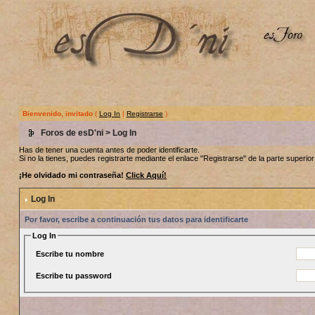
Bienvenido, invitado
(
Log In
|
Registrarse
)
Foros de esD'ni
> Log In
Has de tener una cuenta antes de poder identificarte.
Si no la tienes, puedes registrarte mediante el enlace "Registrarse" de la parte superior 
¡He olvidado mi contraseña!
Click Aquí!
Log In
Por favor, escribe a continuación tus datos para identificarte
Log In
Escribe tu nombre
Escribe tu password