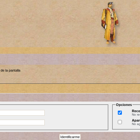
de la pantalla
Opciones
Reco
No r
Apar
No ag