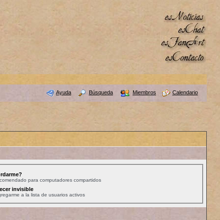
Ayuda
Búsqueda
Miembros
Calendario
rdarme?
ecomendado para computadores compartidos
ecer invisible
regarme a la lista de usuarios activos