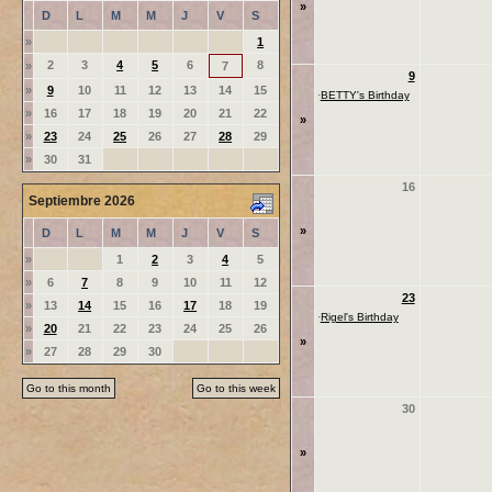
»
D
L
M
M
J
V
S
»
1
2
3
4
5
6
8
»
7
9
»
9
10
11
12
13
14
15
·
BETTY's Birthday
»
16
17
18
19
20
21
22
»
»
23
24
25
26
27
28
29
»
30
31
16
Septiembre 2026
»
D
L
M
M
J
V
S
»
1
2
3
4
5
»
6
7
8
9
10
11
12
23
»
13
14
15
16
17
18
19
·
Rigel's Birthday
»
20
21
22
23
24
25
26
»
»
27
28
29
30
Go to this month
Go to this week
30
»