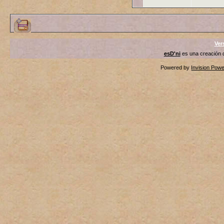
Ver
esD'ni
es una creación
Powered by
Invision Pow