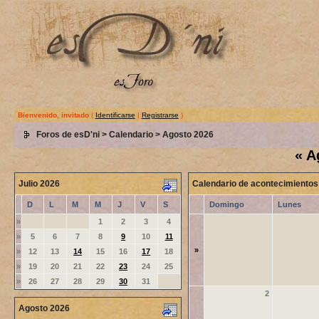
Bienvenido, invitado
(
Identificarse
|
Registrarse
)
Foros de esD'ni
>
Calendario
> Agosto 2026
«
A
Julio 2026
Calendario de acontecimientos
D
L
M
M
J
V
S
Domingo
Lunes
»
1
2
3
4
»
5
6
7
8
9
10
11
»
»
12
13
14
15
16
17
18
»
19
20
21
22
23
24
25
»
26
27
28
29
30
31
2
Agosto 2026