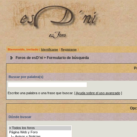
Bienvenido, invitado
(
Identificarse
|
Registrarse
)
Foros de esD'ni
> Formulario de búsqueda
P
Buscar por palabra(s)
Escribe una palabra o una frase que buscar.
[
Ayuda sobre el uso avanzado
]
Opc
Dónde buscar