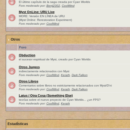
El último capítulo de la saga creada por Cyan Worlds
Foro moderado por:
Benji2302
,
CoolWind
Myst OnLine: URU Live
MORE: Versión EN LÍNEA de URU
(Myst Online: Rerestoration Experiment)
Foro moderado por:
CoolWind
Otros
Foro
Obduction
el sucesor espiritual de Myst, creado por Cyan Worlds
Otros Juegos
indirectamente relacionados con Myst
Foro moderado por:
CoolWind
,
Kerath
,
Dark Falkon
Otros Libros
Comentarios sobre libros no estrictamente relacionados con Myst/D'ni
Foro moderado por:
CoolWind
,
Kerath
,
Dark Falkon
Latus / Otra Cosa (Something Else)
teorías sobre el nuevo proyecto de Cyan Worlds... ¿un FPS?
Foro moderado por:
CoolWind
,
Kerath
Estadísticas