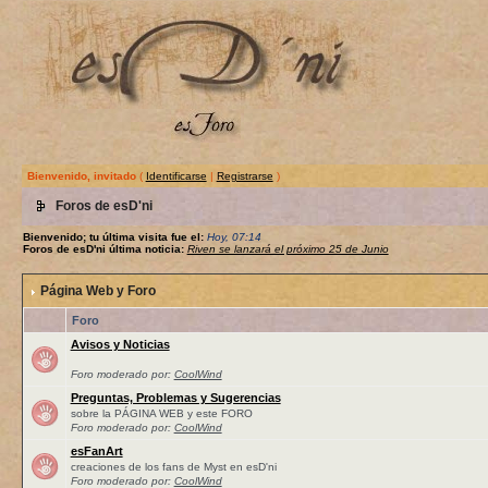
Bienvenido, invitado
(
Identificarse
|
Registrarse
)
Foros de esD'ni
Bienvenido; tu última visita fue el:
Hoy, 07:14
Foros de esD'ni última noticia:
Riven se lanzará el próximo 25 de Junio
Página Web y Foro
Foro
Avisos y Noticias
Foro moderado por:
CoolWind
Preguntas, Problemas y Sugerencias
sobre la PÁGINA WEB y este FORO
Foro moderado por:
CoolWind
esFanArt
creaciones de los fans de Myst en esD'ni
Foro moderado por:
CoolWind