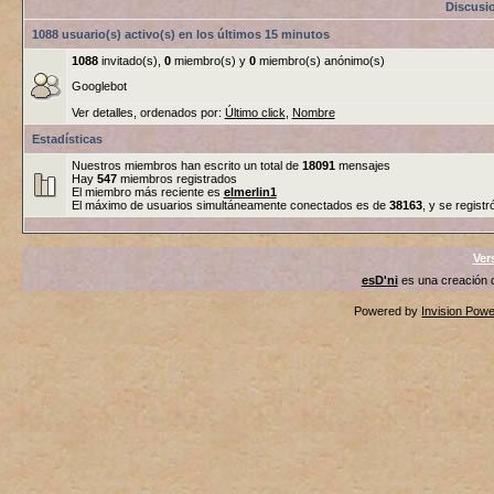
Discusi
1088 usuario(s) activo(s) en los últimos 15 minutos
1088
invitado(s),
0
miembro(s) y
0
miembro(s) anónimo(s)
Googlebot
Ver detalles, ordenados por:
Último click
,
Nombre
Estadísticas
Nuestros miembros han escrito un total de
18091
mensajes
Hay
547
miembros registrados
El miembro más reciente es
elmerlin1
El máximo de usuarios simultáneamente conectados es de
38163
, y se registr
Ver
esD'ni
es una creación
Powered by
Invision Pow