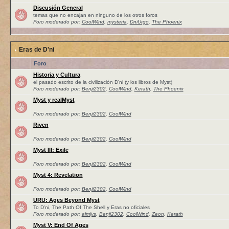
Discusión General
temas que no encajan en ninguno de los otros foros
Foro moderado por:
CoolWind
,
mysteria
,
DniUrgo
,
The Phoenix
Eras de D'ni
Foro
Historia y Cultura
el pasado escrito de la civilización D'ni (y los libros de Myst)
Foro moderado por:
Benji2302
,
CoolWind
,
Kerath
,
The Phoenix
Myst y realMyst
Foro moderado por:
Benji2302
,
CoolWind
Riven
Foro moderado por:
Benji2302
,
CoolWind
Myst III: Exile
Foro moderado por:
Benji2302
,
CoolWind
Myst 4: Revelation
Foro moderado por:
Benji2302
,
CoolWind
URU: Ages Beyond Myst
To D'ni, The Path Of The Shell y Eras no oficiales
Foro moderado por:
almlys
,
Benji2302
,
CoolWind
,
Zeon
,
Kerath
Myst V: End Of Ages