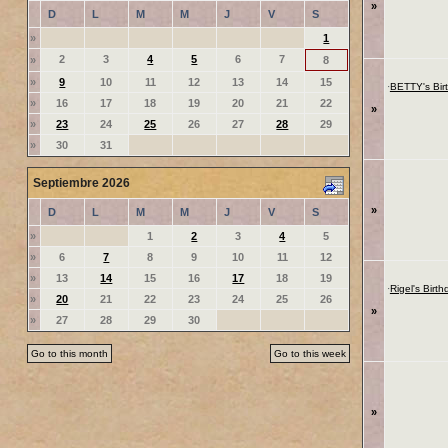
»
D
L
M
M
J
V
S
»
1
2
3
4
5
6
7
»
8
»
9
10
11
12
13
14
15
·
BETTY's Bir
»
16
17
18
19
20
21
22
»
»
23
24
25
26
27
28
29
»
30
31
Septiembre 2026
»
D
L
M
M
J
V
S
»
1
2
3
4
5
»
6
7
8
9
10
11
12
»
13
14
15
16
17
18
19
·
Rigel's Birth
»
20
21
22
23
24
25
26
»
»
27
28
29
30
Go to this month
Go to this week
»