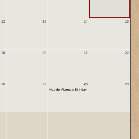
12
13
14
15
19
20
21
22
26
27
28
29
·
Noa de Vicente's Birthday