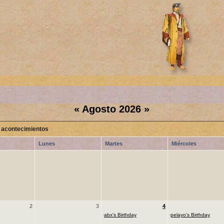
«
Agosto 2026
»
 acontecimientos
Lunes
Martes
Miércoles
2
3
4
·
abx's Birthday
·
pelayo's Birthday