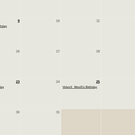
9
10
11
thday
16
17
18
23
24
25
day
·
VolvoX_WooD's Birthday
30
31