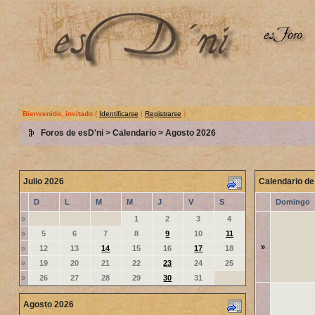
Bienvenido, invitado
(
Identificarse
|
Registrarse
)
Foros de esD'ni
>
Calendario
> Agosto 2026
Julio 2026
Calendario de
D
L
M
M
J
V
S
Domingo
»
1
2
3
4
»
5
6
7
8
9
10
11
»
»
12
13
14
15
16
17
18
»
19
20
21
22
23
24
25
»
26
27
28
29
30
31
Agosto 2026