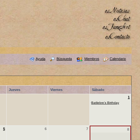
Ayuda
Búsqueda
Miembros
Calendario
Jueves
Viernes
Sábado
1
·
Batliebre's Birthday
5
6
7
8