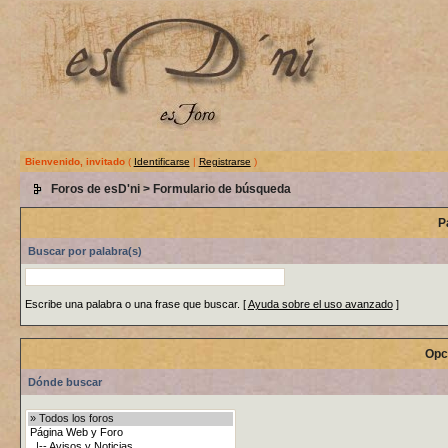
Bienvenido, invitado
(
Identificarse
|
Registrarse
)
Foros de esD'ni
> Formulario de búsqueda
P
Buscar por palabra(s)
Escribe una palabra o una frase que buscar.
[
Ayuda sobre el uso avanzado
]
Opc
Dónde buscar