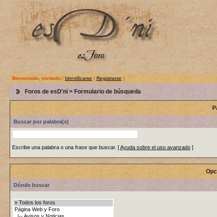
Bienvenido, invitado
(
Identificarse
|
Registrarse
)
Foros de esD'ni
> Formulario de búsqueda
P
Buscar por palabra(s)
Escribe una palabra o una frase que buscar.
[
Ayuda sobre el uso avanzado
]
Opc
Dónde buscar