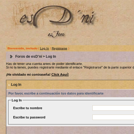
Bienvenido, invitado
(
Log In
|
Registrarse
)
Foros de esD'ni
> Log In
Has de tener una cuenta antes de poder identificarte.
Si no la tienes, puedes registrarte mediante el enlace "Registrarse" de la parte superior d
¡He olvidado mi contraseña!
Click Aquí!
Log In
Por favor, escribe a continuación tus datos para identificarte
Log In
Escribe tu nombre
Escribe tu password