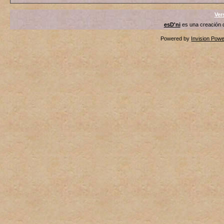
Ver
esD'ni
es una creación
Powered by
Invision Pow