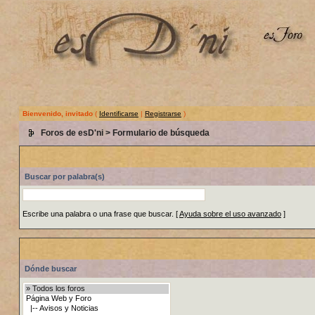
Bienvenido, invitado
(
Identificarse
|
Registrarse
)
Foros de esD'ni
> Formulario de búsqueda
Buscar por palabra(s)
Escribe una palabra o una frase que buscar.
[
Ayuda sobre el uso avanzado
]
Dónde buscar