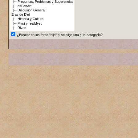
¿Buscar en los foros "hijo" si se elige una sub-categoría?