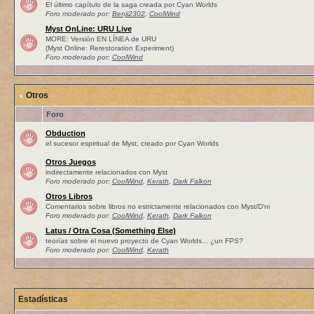
El último capítulo de la saga creada por Cyan Worlds
Foro moderado por:
Benji2302
,
CoolWind
Myst OnLine: URU Live
MORE: Versión EN LÍNEA de URU
(Myst Online: Rerestoration Experiment)
Foro moderado por:
CoolWind
Otros
Foro
Obduction
el sucesor espiritual de Myst, creado por Cyan Worlds
Otros Juegos
indirectamente relacionados con Myst
Foro moderado por:
CoolWind
,
Kerath
,
Dark Falkon
Otros Libros
Comentarios sobre libros no estrictamente relacionados con Myst/D'ni
Foro moderado por:
CoolWind
,
Kerath
,
Dark Falkon
Latus / Otra Cosa (Something Else)
teorías sobre el nuevo proyecto de Cyan Worlds... ¿un FPS?
Foro moderado por:
CoolWind
,
Kerath
Estadísticas