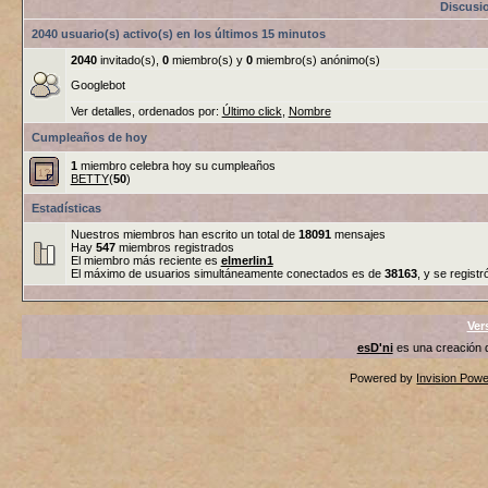
Discusi
2040 usuario(s) activo(s) en los últimos 15 minutos
2040
invitado(s),
0
miembro(s) y
0
miembro(s) anónimo(s)
Googlebot
Ver detalles, ordenados por:
Último click
,
Nombre
Cumpleaños de hoy
1
miembro celebra hoy su cumpleaños
BETTY
(
50
)
Estadísticas
Nuestros miembros han escrito un total de
18091
mensajes
Hay
547
miembros registrados
El miembro más reciente es
elmerlin1
El máximo de usuarios simultáneamente conectados es de
38163
, y se registr
Ver
esD'ni
es una creación
Powered by
Invision Pow