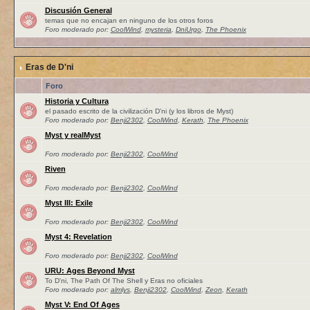
Discusión General
temas que no encajan en ninguno de los otros foros
Foro moderado por:
CoolWind
,
mysteria
,
DniUrgo
,
The Phoenix
Eras de D'ni
Foro
Historia y Cultura
el pasado escrito de la civilización D'ni (y los libros de Myst)
Foro moderado por:
Benji2302
,
CoolWind
,
Kerath
,
The Phoenix
Myst y realMyst
Foro moderado por:
Benji2302
,
CoolWind
Riven
Foro moderado por:
Benji2302
,
CoolWind
Myst III: Exile
Foro moderado por:
Benji2302
,
CoolWind
Myst 4: Revelation
Foro moderado por:
Benji2302
,
CoolWind
URU: Ages Beyond Myst
To D'ni, The Path Of The Shell y Eras no oficiales
Foro moderado por:
almlys
,
Benji2302
,
CoolWind
,
Zeon
,
Kerath
Myst V: End Of Ages