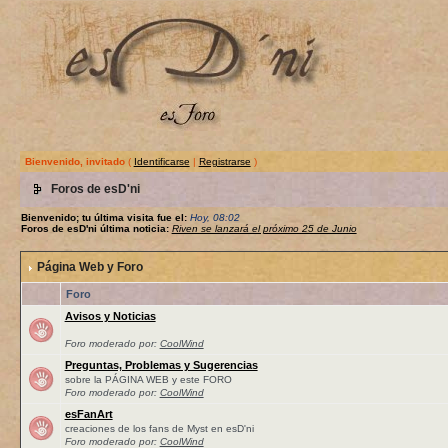
Bienvenido, invitado
(
Identificarse
|
Registrarse
)
Foros de esD'ni
Bienvenido; tu última visita fue el:
Hoy, 08:02
Foros de esD'ni última noticia:
Riven se lanzará el próximo 25 de Junio
Página Web y Foro
Foro
Avisos y Noticias
Foro moderado por:
CoolWind
Preguntas, Problemas y Sugerencias
sobre la PÁGINA WEB y este FORO
Foro moderado por:
CoolWind
esFanArt
creaciones de los fans de Myst en esD'ni
Foro moderado por:
CoolWind