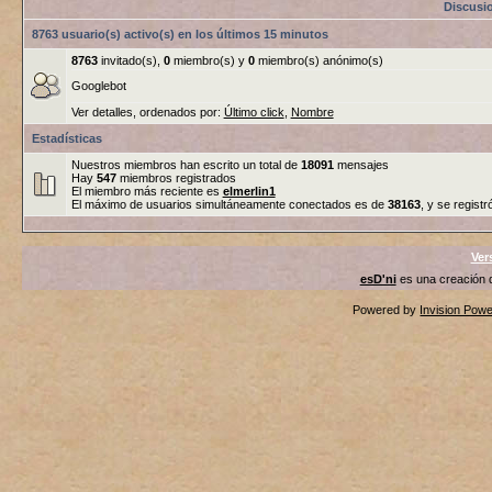
Discusi
8763 usuario(s) activo(s) en los últimos 15 minutos
8763
invitado(s),
0
miembro(s) y
0
miembro(s) anónimo(s)
Googlebot
Ver detalles, ordenados por:
Último click
,
Nombre
Estadísticas
Nuestros miembros han escrito un total de
18091
mensajes
Hay
547
miembros registrados
El miembro más reciente es
elmerlin1
El máximo de usuarios simultáneamente conectados es de
38163
, y se registr
Ver
esD'ni
es una creación
Powered by
Invision Pow