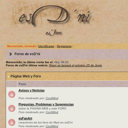
Bienvenido, invitado
(
Identificarse
|
Registrarse
)
Foros de esD'ni
Bienvenido; tu última visita fue el:
Hoy, 06:02
Foros de esD'ni última noticia:
Riven se lanzará el próximo 25 de Junio
Página Web y Foro
Foro
Avisos y Noticias
Foro moderado por:
CoolWind
Preguntas, Problemas y Sugerencias
sobre la PÁGINA WEB y este FORO
Foro moderado por:
CoolWind
esFanArt
creaciones de los fans de Myst en esD'ni
Foro moderado por:
CoolWind