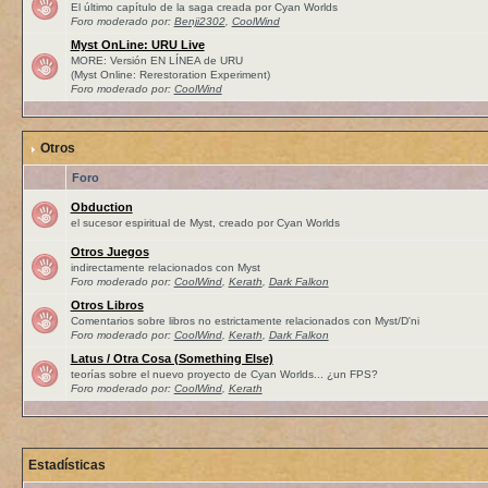
El último capítulo de la saga creada por Cyan Worlds
Foro moderado por:
Benji2302
,
CoolWind
Myst OnLine: URU Live
MORE: Versión EN LÍNEA de URU
(Myst Online: Rerestoration Experiment)
Foro moderado por:
CoolWind
Otros
Foro
Obduction
el sucesor espiritual de Myst, creado por Cyan Worlds
Otros Juegos
indirectamente relacionados con Myst
Foro moderado por:
CoolWind
,
Kerath
,
Dark Falkon
Otros Libros
Comentarios sobre libros no estrictamente relacionados con Myst/D'ni
Foro moderado por:
CoolWind
,
Kerath
,
Dark Falkon
Latus / Otra Cosa (Something Else)
teorías sobre el nuevo proyecto de Cyan Worlds... ¿un FPS?
Foro moderado por:
CoolWind
,
Kerath
Estadísticas