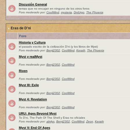
Discusión General
temas que no encajan en ninguno de los otros foros
Foro moderado por:
CoolWind
,
mysteria
,
DniUrgo
,
The Phoenix
Eras de D'ni
Foro
Historia y Cultura
el pasado escrito de la civilización D'ni (y los libros de Myst)
Foro moderado por:
Benji2302
,
CoolWind
,
Kerath
,
The Phoenix
Myst y realMyst
Foro moderado por:
Benji2302
,
CoolWind
Riven
Foro moderado por:
Benji2302
,
CoolWind
Myst III: Exile
Foro moderado por:
Benji2302
,
CoolWind
Myst 4: Revelation
Foro moderado por:
Benji2302
,
CoolWind
URU: Ages Beyond Myst
To D'ni, The Path Of The Shell y Eras no oficiales
Foro moderado por:
almlys
,
Benji2302
,
CoolWind
,
Zeon
,
Kerath
Myst V: End Of Ages