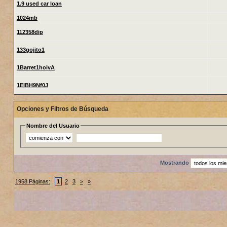
1.9 used car loan
1024mb
112358dip
133gojito1
1Barret1hoivA
1ElBH9Nf0J
Opciones y Filtros de Búsqueda
Nombre del Usuario
Mostrando
1958 Páginas:
1
2
3
>
»