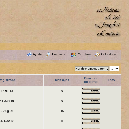
Ayuda
Búsqueda
Miembros
Calendario
Dirección
Registrado
Mensajes
Foto
de correo
4-Oct 18
0
31-Jan 19
0
9-Aug 04
15
26-Nov 18
0