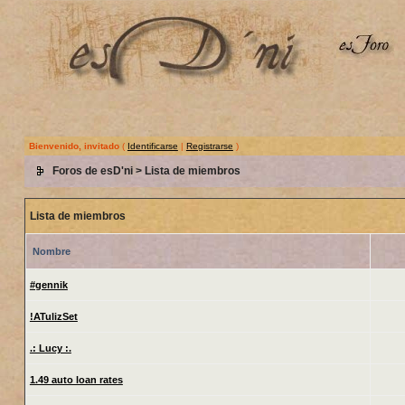
Bienvenido, invitado
(
Identificarse
|
Registrarse
)
Foros de esD'ni
> Lista de miembros
Lista de miembros
Nombre
#gennik
!ATulizSet
.: Lucy :.
1.49 auto loan rates