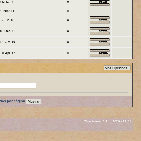
11-Dec 18
0
5-Nov 14
0
5-Jun 18
0
15-Dec 18
0
18-Oct 19
0
10-Apr 17
0
ados por página
Time is now: 7 Aug 2026 - 19:51