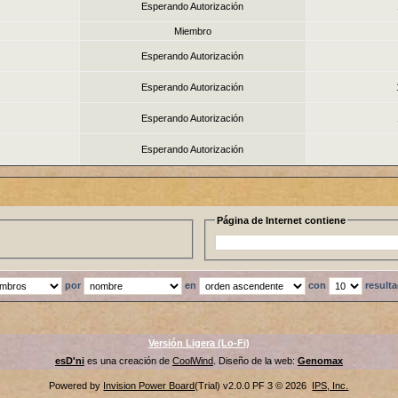
Esperando Autorización
Miembro
Esperando Autorización
Esperando Autorización
Esperando Autorización
Esperando Autorización
Página de Internet contiene
por
en
con
result
Versión Ligera (Lo-Fi)
esD'ni
es una creación de
CoolWind
. Diseño de la web:
Genomax
Powered by
Invision Power Board
(Trial) v2.0.0 PF 3 © 2026
IPS, Inc.