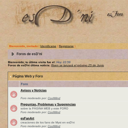
Bienvenido, invitado
(
Identificarse
|
Registrarse
)
Foros de esD'ni
Bienvenido; tu última visita fue el:
Hoy, 22:59
Foros de esD'ni última noticia:
Riven se lanzará el próximo 25 de Junio
Página Web y Foro
Foro
Avisos y Noticias
Foro moderado por:
CoolWind
Preguntas, Problemas y Sugerencias
sobre la PÁGINA WEB y este FORO
Foro moderado por:
CoolWind
esFanArt
creaciones de los fans de Myst en esD'ni
Foro moderado por:
CoolWind