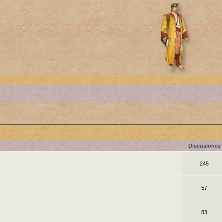
Discusiones
245
57
83