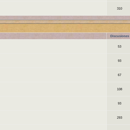
310
Discusiones
53
93
67
108
93
293