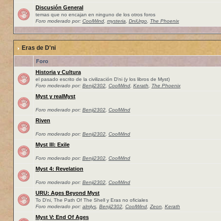
Discusión General
temas que no encajan en ninguno de los otros foros
Foro moderado por:
CoolWind
,
mysteria
,
DniUrgo
,
The Phoenix
Eras de D'ni
Foro
Historia y Cultura
el pasado escrito de la civilización D'ni (y los libros de Myst)
Foro moderado por:
Benji2302
,
CoolWind
,
Kerath
,
The Phoenix
Myst y realMyst
Foro moderado por:
Benji2302
,
CoolWind
Riven
Foro moderado por:
Benji2302
,
CoolWind
Myst III: Exile
Foro moderado por:
Benji2302
,
CoolWind
Myst 4: Revelation
Foro moderado por:
Benji2302
,
CoolWind
URU: Ages Beyond Myst
To D'ni, The Path Of The Shell y Eras no oficiales
Foro moderado por:
almlys
,
Benji2302
,
CoolWind
,
Zeon
,
Kerath
Myst V: End Of Ages