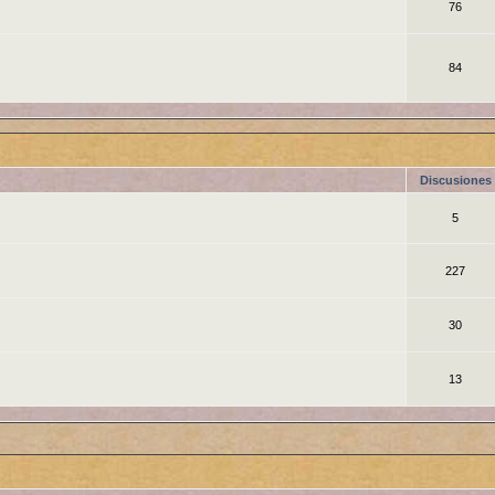
76
84
Discusiones
5
227
30
13