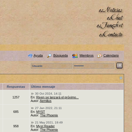
Ayuda
Búsqueda
Miembros
Calendario
Respuestas
Último mensaje
30 Oct 2024, 14:11
1257
En:
Riven se lanzará el próximo...
Autor:
Aemilius
27 Jan 2022, 21:11
685
En:
MYST
Autor:
The Phoenix
21 May 2021, 19:49
958
En:
Myst Reader
Autor:
The Phoenix