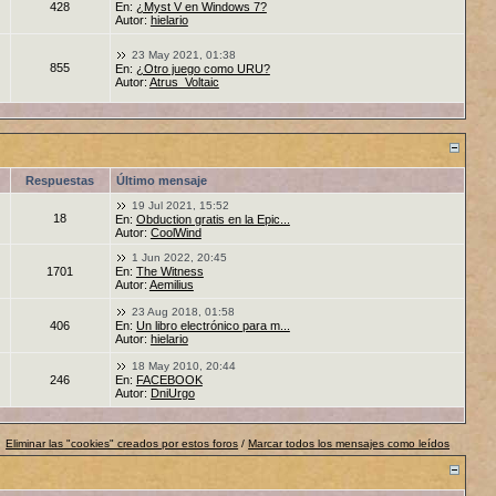
428
En:
¿Myst V en Windows 7?
Autor:
hielario
23 May 2021, 01:38
855
En:
¿Otro juego como URU?
Autor:
Atrus_Voltaic
Respuestas
Último mensaje
19 Jul 2021, 15:52
18
En:
Obduction gratis en la Epic...
Autor:
CoolWind
1 Jun 2022, 20:45
1701
En:
The Witness
Autor:
Aemilius
23 Aug 2018, 01:58
406
En:
Un libro electrónico para m...
Autor:
hielario
18 May 2010, 20:44
246
En:
FACEBOOK
Autor:
DniUrgo
Eliminar las "cookies" creados por estos foros
/
Marcar todos los mensajes como leídos