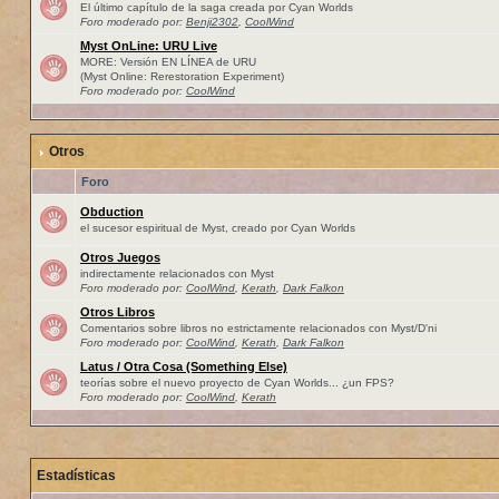
El último capítulo de la saga creada por Cyan Worlds
Foro moderado por:
Benji2302
,
CoolWind
Myst OnLine: URU Live
MORE: Versión EN LÍNEA de URU
(Myst Online: Rerestoration Experiment)
Foro moderado por:
CoolWind
Otros
Foro
Obduction
el sucesor espiritual de Myst, creado por Cyan Worlds
Otros Juegos
indirectamente relacionados con Myst
Foro moderado por:
CoolWind
,
Kerath
,
Dark Falkon
Otros Libros
Comentarios sobre libros no estrictamente relacionados con Myst/D'ni
Foro moderado por:
CoolWind
,
Kerath
,
Dark Falkon
Latus / Otra Cosa (Something Else)
teorías sobre el nuevo proyecto de Cyan Worlds... ¿un FPS?
Foro moderado por:
CoolWind
,
Kerath
Estadísticas