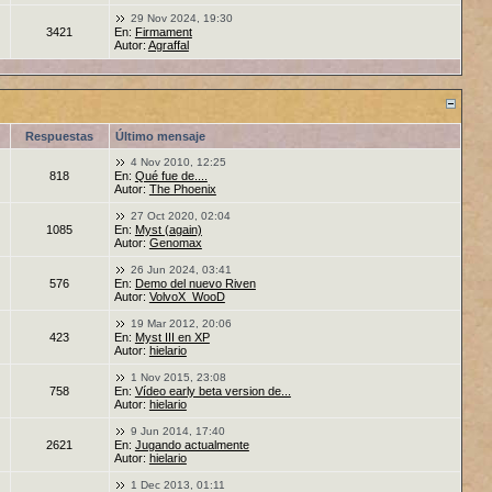
29 Nov 2024, 19:30
3421
En:
Firmament
Autor:
Agraffal
Respuestas
Último mensaje
4 Nov 2010, 12:25
818
En:
Qué fue de....
Autor:
The Phoenix
27 Oct 2020, 02:04
1085
En:
Myst (again)
Autor:
Genomax
26 Jun 2024, 03:41
576
En:
Demo del nuevo Riven
Autor:
VolvoX_WooD
19 Mar 2012, 20:06
423
En:
Myst III en XP
Autor:
hielario
1 Nov 2015, 23:08
758
En:
Vídeo early beta version de...
Autor:
hielario
9 Jun 2014, 17:40
2621
En:
Jugando actualmente
Autor:
hielario
1 Dec 2013, 01:11