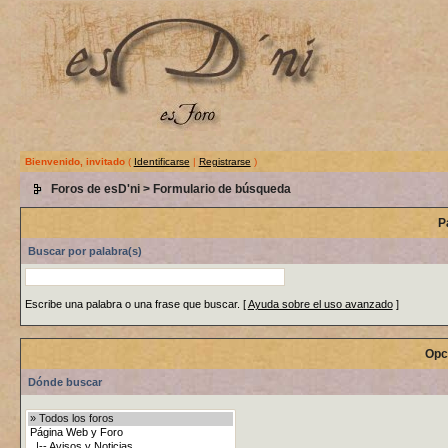
Bienvenido, invitado
(
Identificarse
|
Registrarse
)
Foros de esD'ni
> Formulario de búsqueda
P
Buscar por palabra(s)
Escribe una palabra o una frase que buscar.
[
Ayuda sobre el uso avanzado
]
Opc
Dónde buscar