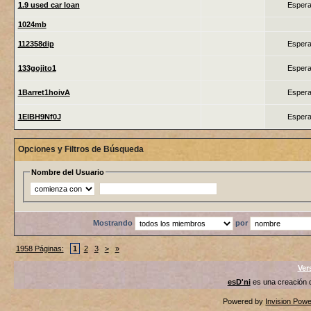
1.9 used car loan
Espera
1024mb
112358dip
Espera
133gojito1
Espera
1Barret1hoivA
Espera
1ElBH9Nf0J
Espera
Opciones y Filtros de Búsqueda
Nombre del Usuario
Mostrando
por
1958 Páginas:
1
2
3
>
»
Ver
esD'ni
es una creación
Powered by
Invision Pow