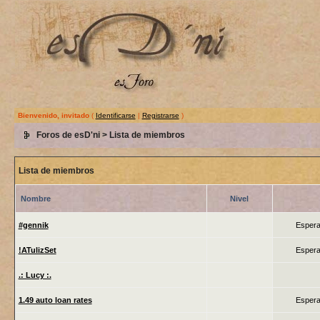
Bienvenido, invitado
(
Identificarse
|
Registrarse
)
Foros de esD'ni
> Lista de miembros
Lista de miembros
Nombre
Nivel
#gennik
Espera
!ATulizSet
Espera
.: Lucy :.
1.49 auto loan rates
Espera