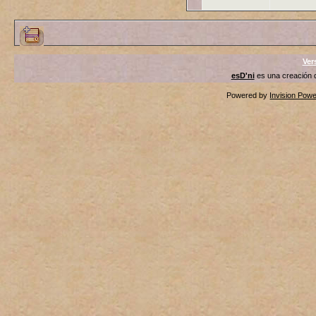
Ver
esD'ni
es una creación
Powered by
Invision Pow