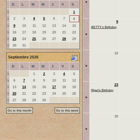
»
D
L
M
M
J
V
S
»
1
2
3
4
5
6
7
»
8
9
»
9
10
11
12
13
14
15
·
BETTY's Birthday
»
16
17
18
19
20
21
22
»
»
23
24
25
26
27
28
29
»
30
31
16
Septiembre 2026
»
D
L
M
M
J
V
S
»
1
2
3
4
5
»
6
7
8
9
10
11
12
23
»
13
14
15
16
17
18
19
·
Rigel's Birthday
»
20
21
22
23
24
25
26
»
»
27
28
29
30
Go to this month
Go to this week
30
»