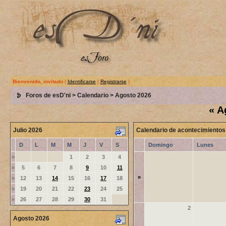
Bienvenido, invitado
(
Identificarse
|
Registrarse
)
Foros de esD'ni
>
Calendario
> Agosto 2026
«
A
Julio 2026
Calendario de acontecimientos
D
L
M
M
J
V
S
Domingo
Lunes
»
1
2
3
4
»
5
6
7
8
9
10
11
»
»
12
13
14
15
16
17
18
»
19
20
21
22
23
24
25
»
26
27
28
29
30
31
2
Agosto 2026