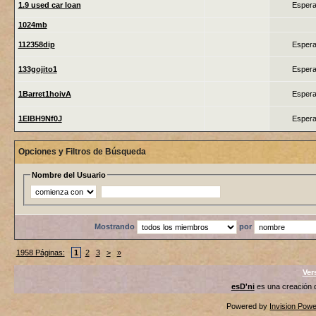
1.9 used car loan
Espera
1024mb
112358dip
Espera
133gojito1
Espera
1Barret1hoivA
Espera
1ElBH9Nf0J
Espera
Opciones y Filtros de Búsqueda
Nombre del Usuario
Mostrando
por
1958 Páginas:
1
2
3
>
»
Ver
esD'ni
es una creación
Powered by
Invision Pow