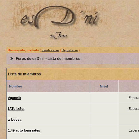
Bienvenido, invitado
(
Identificarse
|
Registrarse
)
Foros de esD'ni
> Lista de miembros
Lista de miembros
Nombre
Nivel
#gennik
Espera
!ATulizSet
Espera
.: Lucy :.
1.49 auto loan rates
Espera