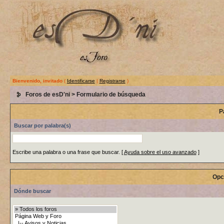
Bienvenido, invitado
(
Identificarse
|
Registrarse
)
Foros de esD'ni
> Formulario de búsqueda
P
Buscar por palabra(s)
Escribe una palabra o una frase que buscar.
[
Ayuda sobre el uso avanzado
]
Opc
Dónde buscar