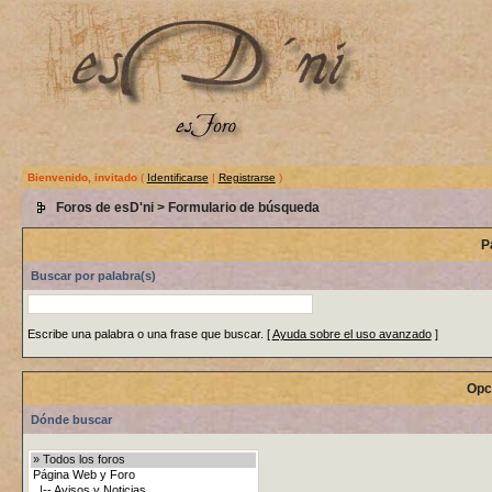
Bienvenido, invitado
(
Identificarse
|
Registrarse
)
Foros de esD'ni
> Formulario de búsqueda
P
Buscar por palabra(s)
Escribe una palabra o una frase que buscar.
[
Ayuda sobre el uso avanzado
]
Opc
Dónde buscar