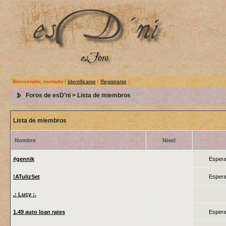
Bienvenido, invitado
(
Identificarse
|
Registrarse
)
Foros de esD'ni
> Lista de miembros
Lista de miembros
Nombre
Nivel
#gennik
Espera
!ATulizSet
Espera
.: Lucy :.
1.49 auto loan rates
Espera