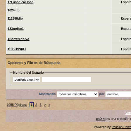
1.9 used car loan
Espera
1024mb
112358dip
Espera
133gojito1
Espera
1Barret1hoivA
Espera
1ElBH9Nf0J
Espera
Opciones y Filtros de Búsqueda
Nombre del Usuario
Mostrando
por
1958 Páginas:
1
2
3
>
»
Ver
esD'ni
es una creación
Powered by
Invision Pow