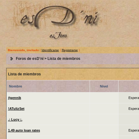
Bienvenido, invitado
(
Identificarse
|
Registrarse
)
Foros de esD'ni
> Lista de miembros
Lista de miembros
Nombre
Nivel
#gennik
Espera
!ATulizSet
Espera
.: Lucy :.
1.49 auto loan rates
Espera