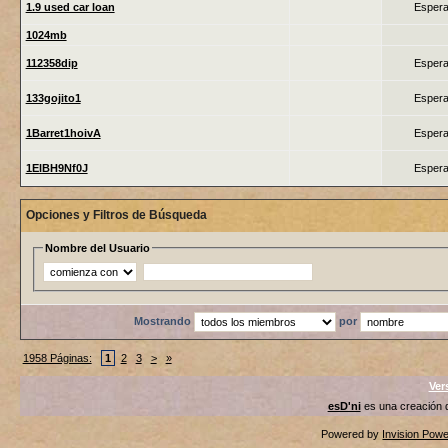
1.9 used car loan
Espera
1024mb
112358dip
Espera
133gojito1
Espera
1Barret1hoivA
Espera
1ElBH9Nf0J
Espera
Opciones y Filtros de Búsqueda
Nombre del Usuario
Mostrando
por
1958 Páginas:
1
2
3
>
»
Ver
esD'ni
es una creación
Powered by
Invision Pow