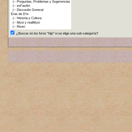
¿Buscar en los foros "hijo" si se elige una sub-categoría?