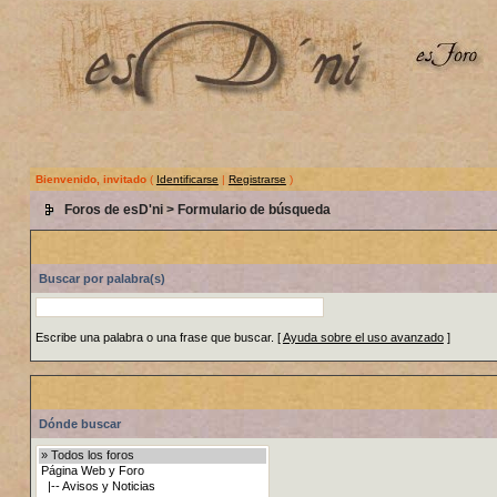
Bienvenido, invitado
(
Identificarse
|
Registrarse
)
Foros de esD'ni
> Formulario de búsqueda
Buscar por palabra(s)
Escribe una palabra o una frase que buscar.
[
Ayuda sobre el uso avanzado
]
Dónde buscar