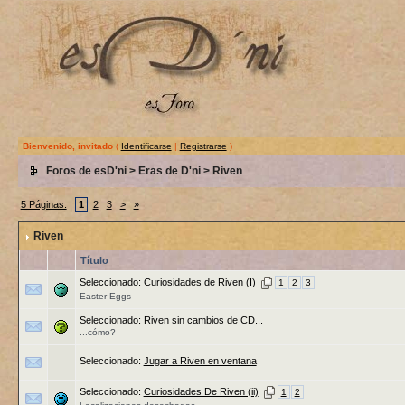
Bienvenido, invitado
(
Identificarse
|
Registrarse
)
Foros de esD'ni
>
Eras de D'ni
>
Riven
5 Páginas:
1
2
3
>
»
Riven
Título
Seleccionado:
Curiosidades de Riven (I)
1
2
3
Easter Eggs
Seleccionado:
Riven sin cambios de CD...
...cómo?
Seleccionado:
Jugar a Riven en ventana
Seleccionado:
Curiosidades De Riven (ii)
1
2