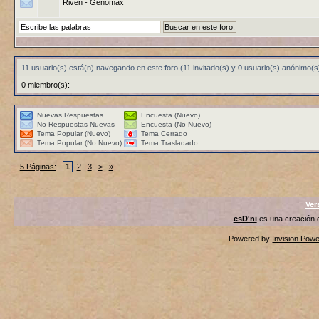
Riven - Genomax
11 usuario(s) está(n) navegando en este foro (11 invitado(s) y 0 usuario(s) anónimo(s
0 miembro(s):
Nuevas Respuestas
Encuesta (Nuevo)
No Respuestas Nuevas
Encuesta (No Nuevo)
Tema Popular (Nuevo)
Tema Cerrado
Tema Popular (No Nuevo)
Tema Trasladado
5 Páginas:
1
2
3
>
»
Ver
esD'ni
es una creación
Powered by
Invision Pow