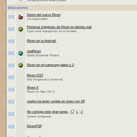
Localizaciones desechadas
Discusiones
Demo del nuevo Riven
¡Ya disponible!
Primeras imágenes de Riven en tiempo real
Cyan está trabajando en el remake
Riven en tu Android.
realRiven
Starry Expanse Project
Riven en mi samsung galaxi s 2
Riven OST
Uso terapéutico personal.
Riven X
Riven en Mac OS X
vuelvo ha tener sonido en riven con XP
No consigo este gran juego.
1
2
Quiero comprarlo.
RivenPSP